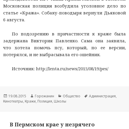
Московская полиция возбудила уголовное дело по
статье «Кража». Собаку-поводыря вернули Дьяковой
6 августа.
По подозрению в причастности к краже была
задержана Виктория Павленко. Сама она заявила,
что хотела помочь псу, который, по ее версии,
потерялся, и не выбрасывала его ошейник.
Источник: http://lenta.ru/news/2015/08/19/pes/
Новость
19.08.2015
Автор
Горожанин
Раздел
Общество
Тема
Администрация
,
Кинотеатры
опубликована
,
Кражи
новости
,
Полиция
,
Школы
новостей
новости
В Пермском крае у незрячего