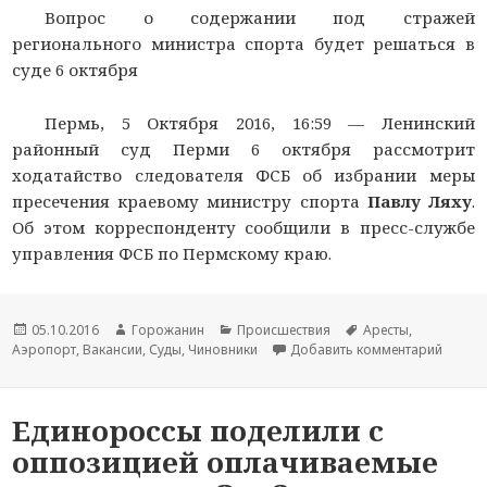
Вопрос о содержании под стражей
регионального министра спорта будет решаться в
суде 6 октября
Пермь, 5 Октября 2016, 16:59 —
Ленинский
районный суд Перми 6 октября рассмотрит
ходатайство следователя ФСБ об избрании меры
пресечения краевому министру спорта
Павлу Ляху
.
Об этом корреспонденту
сообщили в пресс-службе
управления ФСБ по Пермскому краю.
Новость
05.10.2016
Автор
Горожанин
Раздел
Происшествия
Тема
Аресты
,
Аэропорт
опубликована
,
Вакансии
новости
,
Суды
,
Чиновники
новостей
Добавить комментарий
новости
к запи
Единороссы поделили с
оппозицией оплачиваемые