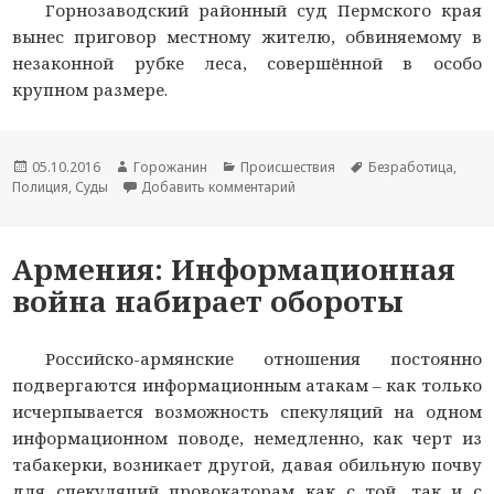
Горнозаводский районный суд Пермского края
вынес приговор местному жителю, обвиняемому в
незаконной рубке леса, совершённой в особо
крупном размере.
Новость
05.10.2016
Автор
Горожанин
Раздел
Происшествия
Тема
Безработица
,
Полиция
опубликована
,
Суды
новости
Добавить комментарий
новостей
к записи За незаконную рубк
новости
Армения: Информационная
война набирает обороты
Российско-армянские отношения постоянно
подвергаются информационным атакам – как только
исчерпывается возможность спекуляций на одном
информационном поводе, немедленно, как черт из
табакерки, возникает другой, давая обильную почву
для спекуляций провокаторам как с той, так и с