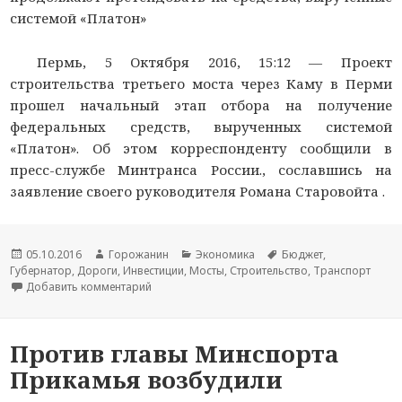
системой «Платон»
Пермь, 5 Октября 2016, 15:12 —
Проект
строительства третьего моста через Каму в Перми
прошел начальный этап отбора на получение
федеральных средств, вырученных системой
«Платон». Об этом корреспонденту
сообщили в
пресс-службе Минтранса России., сославшись на
заявление своего руководителя Романа Старовойта .
Новость
05.10.2016
Автор
Горожанин
Раздел
Экономика
Тема
Бюджет
,
Губернатор
опубликована
,
Дороги
новости
,
Инвестиции
,
Мосты
новостей
,
Строительство
новости
,
Транспорт
Добавить комментарий
к записи В Перми третий мост через Каму може
Против главы Минспорта
Прикамья возбудили