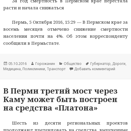
За год смертность в Пермском крае перестала
расти и начала снижаться
Пермь, 5 Октября 2016, 15:29 —
В Пермском крае за
восемь месяцев отмечено снижение смертности
населения почти на 4%. Об этом корреспонденту
сообщили в Пермьстате.
Новость
05.10.2016
Автор
Горожанин
Раздел
Общество
Тема
Губернатор
,
Дороги
,
Медицина
опубликована
,
Поликлиники
новости
,
Транспорт
новостей
Добавить комментарий
новости
к записи
В Перми третий мост через
Каму может быть построен
на средства «Платона»
Шесть из десяти региональных проектов
продолжают претендовать на средства, вырученные