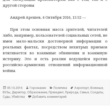
другой стороны
Андрей Арешев, 4 Октября 2016, 15:52 —
При этом основная масса зрителей, читателей
либо, например, пользователей социальных сетей, не
имея мало-мальски достоверной информации о
реальных фактах, посредством нехитрых приемов
втягивается во взаимные обвинения и взаимную
истерику. Это и есть реалии ведущейся против
российско-армянских отношений информационной
войны.
Новость
05.10.2016
Автор
Горожанин
Раздел
Политика
Тема
Аэропорт
,
Военные
,
ВУЗы
опубликована
,
Директор
,
Образование
новости
,
Президент
новостей
,
Природа
новости
,
Семья
,
Солдаты
,
Суды
,
Убийства
Добавить комментарий
к записи Армения: Информац