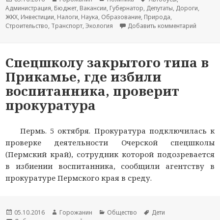
Администрация
опубликована
,
Бюджет
новости
,
Вакансии
,
новостей
Губернатор
,
Депутаты
новости
,
Дороги
,
ЖКХ
,
Инвестиции
,
Налоги
,
Наука
,
Образование
,
Природа
,
Строительство
,
Транспорт
,
Экология
Добавить комментарий
к запис
Спецшколу закрытого типа в
Прикамье, где избили
воспитанника, проверит
прокуратура
Пермь. 5 октября. Прокуратура подключилась к
проверке деятельности Очерской спецшколы
(Пермский край), сотрудник которой подозревается
в избиении воспитанника, сообщили агентству в
прокуратуре Пермского края в среду.
Новость
05.10.2016
Автор
Горожанин
Раздел
Общество
Тема
Дети