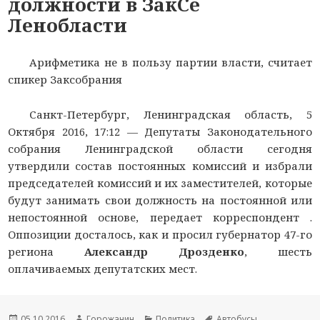
должности в ЗакСе
Ленобласти
Арифметика не в пользу партии власти, считает
спикер Заксобрания
Санкт-Петербург, Ленинградская область, 5
Октября 2016, 17:12 —
Депутаты Законодательного
собрания Ленинградской области сегодня
утвердили состав постоянных комиссий и избрали
председателей комиссий и их заместителей, которые
будут занимать свои должность на постоянной или
непостоянной основе, передает корреспондент
.
Оппозиции досталось, как и просил губернатор 47-го
региона
Александр Дрозденко
, шесть
оплачиваемых депутатских мест.
Новость
05.10.2016
Автор
Горожанин
Раздел
Политика
Тема
Автобусы
,