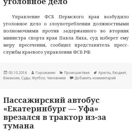
уголовное дело
Управление ФСБ Пермского края возбудило
уголовное дело о злоупотреблении должностными
полномочиями против задержанного во вторник
министра спорта края Павла Ляха, суд изберет ему
меру пресечения, сообщил представитель пресс-
службы краевого управления ФСБ РФ.
Новость
05.10.2016
Автор
Горожанин
Раздел
Происшествия
Тема
Аресты
,
Бюджет
,
Вакансии
опубликована
,
Суды
,
Футбол
новости
,
Чиновники
новостей
Добавить комментарий
новости
к записи
Пассажирский автобус
«Екатеринбург — Уфа»
врезался в трактор из-за
тумана