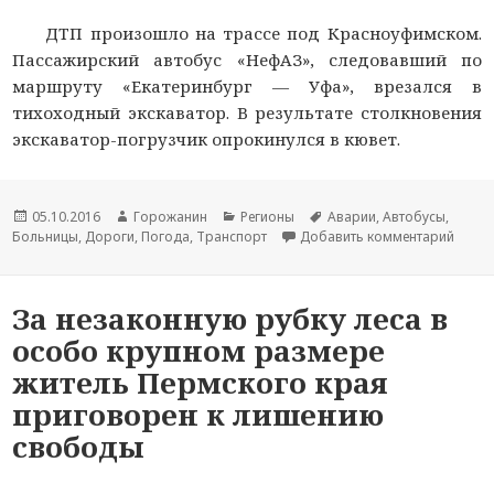
ДТП произошло на трассе под Красноуфимском.
Пассажирский автобус «НефАЗ», следовавший по
маршруту «Екатеринбург — Уфа», врезался в
тихоходный экскаватор. В результате столкновения
экскаватор-погрузчик опрокинулся в кювет.
Новость
05.10.2016
Автор
Горожанин
Раздел
Регионы
Тема
Аварии
,
Автобусы
,
Больницы
опубликована
,
Дороги
новости
,
Погода
,
Транспорт
новостей
Добавить комментарий
новости
к зап
За незаконную рубку леса в
особо крупном размере
житель Пермского края
приговорен к лишению
свободы