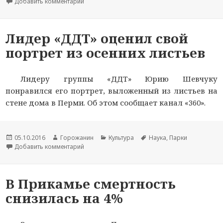
опубликована
Добавить комментарий
новости
к записи Спецшколу закрытого типа в Прикамь
новостей
новости
Лидер «ДДТ» оценил свой
портрет из осенних листьев
Лидеру группы «ДДТ» Юрию Шевчуку
понравился его портрет, выложенный из листьев на
стене дома в Перми. Об этом сообщает канал «360».
Новость
05.10.2016
Автор
Горожанин
Раздел
Культура
Тема
Наука
,
Парки
опубликована
Добавить комментарий
новости
к записи Лидер «ДДТ» оценил свой портрет из 
новостей
новости
В Прикамье смертность
снизилась на 4%