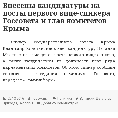
Внесены кандидатуры на
посты первого вице-спикера
Госсовета и глав комитетов
Крыма
Спикер Государственного совета Крыма
Владимир Константинов внес кандидатуру Натальи
Маленко на замещение поста первого вице-спикера,
а также кандидатуры на должности глав ряда
парламентских комитетов. Об этом спикер сообщил
сегодня на заседании президиума Госсовета,
передает «Крыминформ».
Новость
05.10.2016
Автор
Горожанин
Раздел
Политика
Тема
Вакансии
,
Депутаты
,
Природа
опубликована
,
Экология
новости
Добавить комментарий
новостей
к записи Внесены кандид
новости