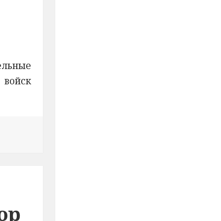
льные
 войск
еженедельные видеоконференции по вопросам поступл
юр