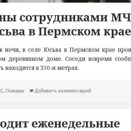
сены сотрудниками М
Юсьва в Пермском кра
ов ночи, в селе Юсьва в Пермском крае про
ом деревянном доме. Соседи вовремя сооб
 находится в 350-и метрах.
С
,
Пожары
Добавить комментарий
к новости Два ч
водит еженедельные