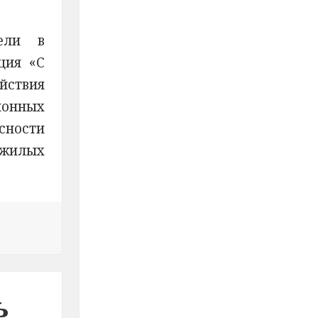
ели в
ция «С
йствия
онных
сности
ожилых
цейские провели акцию «С заботой о ветеранах»
ь