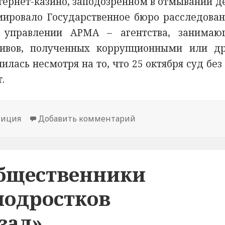
ернет-казино, заподозренном в отмывании де
мировало Государственное бюро расследован
 управлении АРМА – агентства, занимаю
тивов, полученных коррупционными или д
лась несмотря на то, что 25 октября суд без
.
лиция
Добавить комментарий
общественники
подростков
зал»