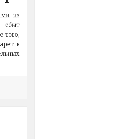
ами из
а сбыт
 того,
арет в
ельных
олицейские изъяли из незаконного оборота 50 фальшив