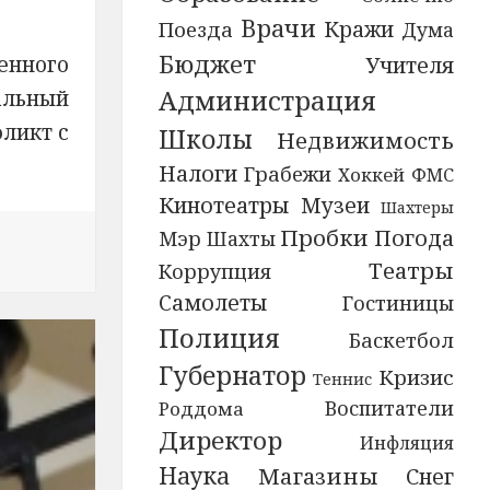
Врачи
Кражи
Поезда
Дума
Бюджет
Учителя
енного
Администрация
альный
фликт с
Школы
Недвижимость
Налоги
Грабежи
Хоккей
ФМС
Кинотеатры
Музеи
Шахтеры
Пробки
Погода
Мэр
Шахты
ком крае общественники организовали для подростков
Театры
Коррупция
Самолеты
Гостиницы
Полиция
Баскетбол
Губернатор
Кризис
Теннис
Воспитатели
Роддома
Директор
Инфляция
Наука
Магазины
Снег