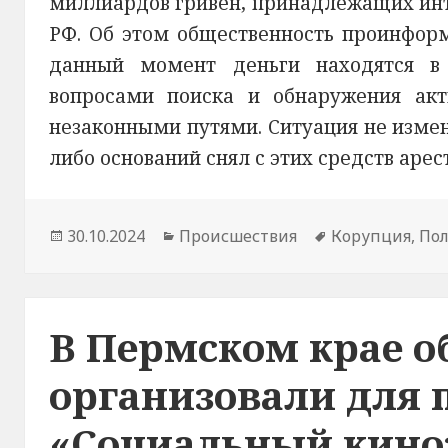
миллиардов гривен, принадлежащих инт
РФ. Об этом общественность проинфор
данный момент деньги находятся в
вопросами поиска и обнаружения ак
незаконными путями. Ситуация не измени
либо оснований снял с этих средств арест
Опубликовано
30.10.2024
Рубрики
Происшествия
Метки
Корупция
,
По
В Пермском крае 
организовали для 
«Социальный кино