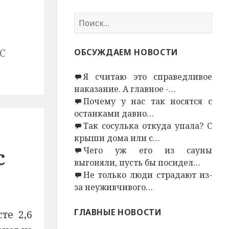
Н
а
й
С
ОБСУЖДАЕМ НОВОСТИ
т
и
Я считаю это справедливое
:
наказание. А главное -…
Почему у нас так носятся с
останками давно…
Так сосулька откуда упала? С
крыши дома или с…
с
Чего уж его из сауны
выгоняли, пусть бы посидел…
Не только люди страдают из-
за неуживчивого…
ГЛАВНЫЕ НОВОСТИ
те 2,6