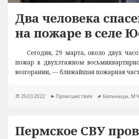
Два человека спа
на пожаре в селе 
Сегодня, 29 марта, около двух час
пожар в двухэтажном восьмиквартирн
возгорании, — ближайшая пожарная часть
Опубликовано
29.03.2022
Рубрики
Происшествия
Метки
Больницы
,
МЧ
Пермское СВУ про