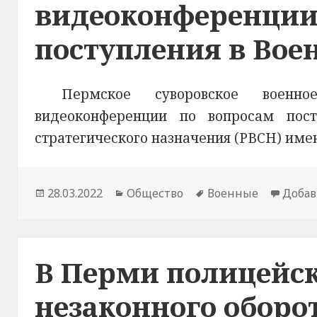
видеоконференции
поступления в Во
Пермское суворовское военн
видеоконференции по вопросам пос
стратегического назначения (РВСН) име
Опубликовано
28.03.2022
Рубрики
Общество
Метки
Военные
Добав
В Перми полицейск
незаконного оборо