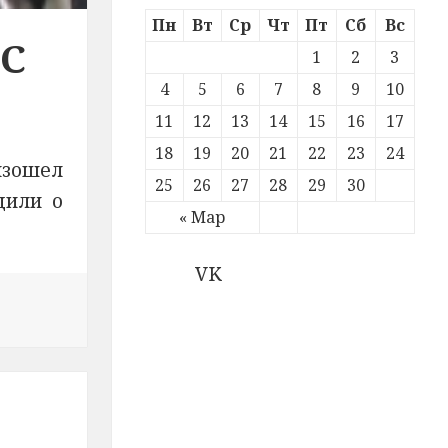
Пн
Вт
Ср
Чт
Пт
Сб
Вс
ЧС
1
2
3
4
5
6
7
8
9
10
е
11
12
13
14
15
16
17
18
19
20
21
22
23
24
изошел
25
26
27
28
29
30
щили о
« Мар
VK
еловека спасены сотрудниками МЧС на пожаре в селе Ю