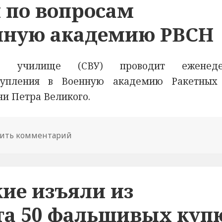
 по вопросам
енную академию РВСН
ое училище (СВУ) проводит еженеде
тупления в Военную академию Ракетных
ни Петра Великого.
ить комментарий
к новости Пермское СВУ проводит 
ие изъяли из
та 50 фальшивых куп