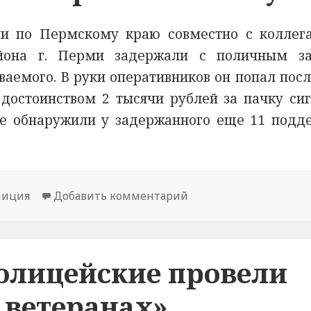
и по Пермскому краю совместно с коллег
айона г. Перми задержали с поличным з
аемого. В руки оперативников он попал после
достоинством 2 тысячи рублей за пачку сиг
ие обнаружили у задержанного еще 11 подд
лиция
Добавить комментарий
к новости В Перми п
олицейские провели
 ветеранах»