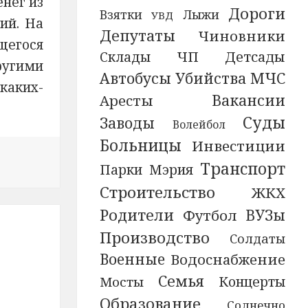
нег из
Дороги
Взятки
Лыжи
УВД
ий. На
Депутаты
Чиновники
щегося
ЧП
Детсады
Склады
ругими
Автобусы
Убийства
МЧС
 каких-
Вакансии
Аресты
Суды
Заводы
Волейбол
Больницы
Инвестиции
Транспорт
Мэрия
Парки
Строительство
ЖКХ
Родители
ВУЗы
Футбол
Производство
Солдаты
Военные
Водоснабжение
Семья
Концерты
Мосты
Образование
Солнечно