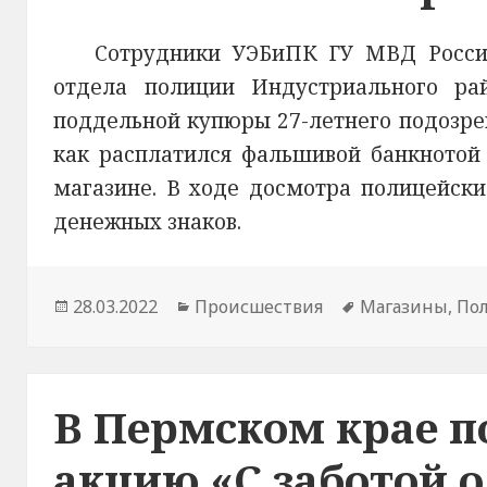
Сотрудники УЭБиПК ГУ МВД Росси
отдела полиции Индустриального р
поддельной купюры 27-летнего подозрев
как расплатился фальшивой банкнотой 
магазине. В ходе досмотра полицейск
денежных знаков.
Опубликовано
28.03.2022
Рубрики
Происшествия
Метки
Магазины
,
По
В Пермском крае п
акцию «С заботой о