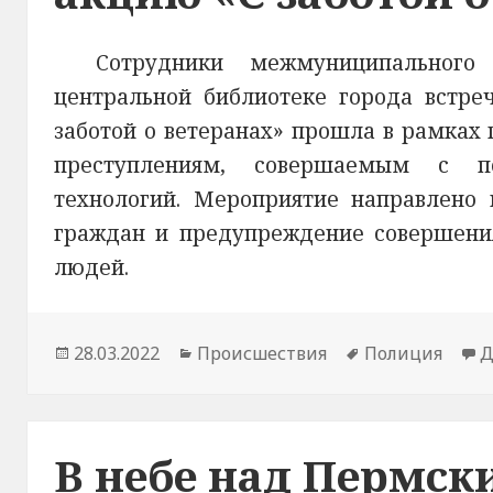
Сотрудники межмуниципальног
центральной библиотеке города встре
заботой о ветеранах» прошла в рамках
преступлениям, совершаемым с по
технологий. Мероприятие направлено
граждан и предупреждение совершени
людей.
Опубликовано
28.03.2022
Рубрики
Происшествия
Метки
Полиция
Д
В небе над Пермск