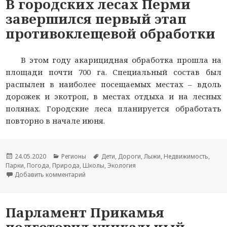
В городских лесах Перми
завершился первый этап
противоклещевой обработки
В этом году акарицидная обработка прошла на
площади почти 700 га. Специальный состав был
распылен в наиболее посещаемых местах – вдоль
дорожек и экотроп, в местах отдыха и на лесных
полянах. Городские леса планируется обработать
повторно в начале июня.
Опубликовано
24.05.2020
Рубрики
Регионы
Метки
Дети
,
Дороги
,
Лыжи
,
Недвижимость
,
Парки
,
Погода
,
Природа
,
Школы
,
Экология
Добавить комментарий
к новости В городских лесах Перми завершил
Парламент Прикамья
подготовил уникальный