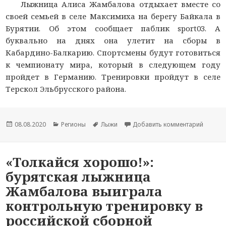
Лыжница Алиса Жамбалова отдыхает вместе со
своей семьей в селе Максимиха на берегу Байкала в
Бурятии. Об этом сообщает паблик sport03. А
буквально на днях она улетит на сборы в
Кабардино-Балкарию. Спортсмены будут готовиться
к чемпионату мира, который в следующем году
пройдет в Германию. Тренировки пройдут в селе
Терскол Эльбрусского района.
Опубликовано
08.08.2020
Рубрики
Регионы
Метки
Лыжи
Добавить комментарий
к новос
«Толкайся хорошо!»:
бурятская лыжница
Жамбалова выиграла
контрольную тренировку в
российской сборной