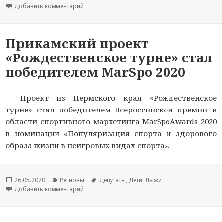
Добавить комментарий
к новости В Перми начинается городская онл
Прикамский проект
«Рождественское турне» стал
победителем MarSpo 2020
Проект из Пермского края «Рождественское
турне» стал победителем Всероссийской премии в
области спортивного маркетинга MarSpoAwards 2020
в номинации «Популяризация спорта и здорового
образа жизни в неигровых видах спорта».
Опубликовано
26.05.2020
Рубрики
Регионы
Метки
Депутаты
,
Дети
,
Лыжи
Добавить комментарий
к новости Прикамский проект «Рождественское