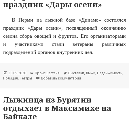
праздник «Дары осени»
В Перми на лыжной базе «Динамо» состоялся
праздник «Дары осени», посвященный окончанию
сезона сбора овощей и фруктов. Его организаторами
и участниками стали ветераны различных
подразделений органов внутренних дел.
Опубликовано
30.09.2020
Рубрики
Происшествия
Метки
Выставки
,
Лыжи
,
Недвижимость
,
Полиция
,
Театры
Добавить комментарий
к новости В Перми ветеран
Лыжница из Бурятии
отдыхает в Максимихе на
Байкале