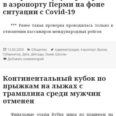
в аэропорту Перми на фоне
ситуации с Covid-19
*** Ранее такая проверка проводилась только в
отношении пассажиров международных рейсов
Опубликовано
12.03.2020
Рубрики
Общество
Метки
Администрация
,
Аэропорт
,
Врачи
,
Губернатор
,
Дети
,
Детсады
,
Лыжи
,
Школы
Добавить комментарий
к новости Здоровье пассажиров всех авиарейс
Континентальный кубок по
прыжкам на лыжах с
трамплина среди мужчин
отменен
Финальные этапы Кубка мира по прыжкам на