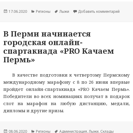
Опубликовано
17.06.2020
Рубрики
Регионы
Метки
Лыжи
Добавить комментарий
к ново
В Перми начинается
городская онлайн-
спартакиада «PRO Качаем
Пермь»
В качестве подготовки к четвертому Пермскому
международному марафону с 8 по 26 июня впервые
пройдет онлайн-спартакиада «PRO Качаем Пермь».
Победители во всех номинациях получат в подарок
слот на марафон на любую дистанцию, медали,
дипломы и другие призы.
Опубликовано
08.06.2020
Рубрики
Регионы
Метки
Администрация
,
Лыжи
,
Склады