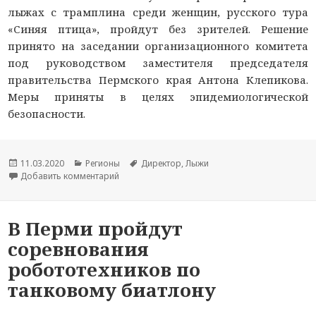
лыжах с трамплина среди женщин, русского тура
«Синяя птица», пройдут без зрителей. Решение
принято на заседании организационного комитета
под руководством заместителя председателя
правительства Пермского края Антона Клепикова.
Меры приняты в целях эпидемиологической
безопасности.
Опубликовано
11.03.2020
Рубрики
Регионы
Метки
Директор
,
Лыжи
Добавить комментарий
к новости Континентальный кубок по прыжкам
В Перми пройдут
соревнования
робототехников по
танковому биатлону