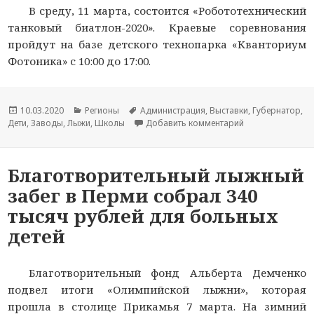
В среду, 11 марта, состоится «Робототехнический
танковый биатлон-2020». Краевые соревнования
пройдут на базе детского технопарка «Кванториум
Фотоника» с 10:00 до 17:00.
Опубликовано
10.03.2020
Рубрики
Регионы
Метки
Администрация
,
Выставки
,
Губернатор
,
Дети
,
Заводы
,
Лыжи
,
Школы
Добавить комментарий
к новости В Пер
Благотворительный лыжный
забег в Перми собрал 340
тысяч рублей для больных
детей
Благотворительный фонд Альберта Демченко
подвел итоги «Олимпийской лыжни», которая
прошла в столице Прикамья 7 марта. На зимний