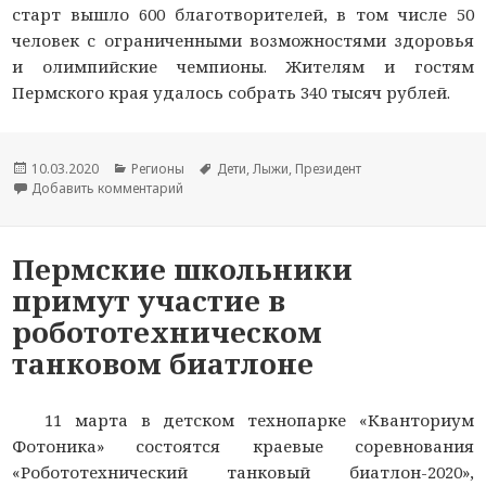
старт вышло 600 благотворителей, в том числе 50
человек с ограниченными возможностями здоровья
и олимпийские чемпионы. Жителям и гостям
Пермского края удалось собрать 340 тысяч рублей.
Опубликовано
10.03.2020
Рубрики
Регионы
Метки
Дети
,
Лыжи
,
Президент
Добавить комментарий
к новости Благотворительный лыжный забег в 
Пермские школьники
примут участие в
робототехническом
танковом биатлоне
11 марта в детском технопарке «Кванториум
Фотоника» состоятся краевые соревнования
«Робототехнический танковый биатлон-2020»,