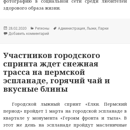
фотографию в социальной сети среди любителей
здорового образа жизни.
Опубликовано
28.02.2020
Рубрики
Регионы
Метки
Администрация
,
Лыжи
,
Парки
Добавить комментарий
к новости Любители здорового образа жизни
Участников городского
спринта ждет снежная
трасса на пермской
эспланаде, горячий чай и
вкусные блины
Городской лыжный спринт «Елки. Пермский
период» пройдет 1 марта на городской эспланаде в
квартале у монумента «Героям фронта и тыла». В
этот же день на эспланаде пройдут масленичные