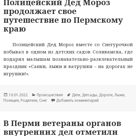
Полицейский Дед Мороз
продолжает свое
путешествие по Пермскому
краю
Полицейский Дед Мороз вместе со Снегурочкой
побывал в одном из детских садов Соликамска, где
подарил малышам познавательно-развлекательный
праздник «Санки, лыжи и ватрушки – на дорогах не
игрушки!».
Опубликовано
10.01.2022
Рубрики
Происшествия
Метки
Дети
,
Детсады
,
Дороги
,
Лыжи
,
Полиция
,
Родители
,
Снег
Добавить комментарий
к новости Полицейс
В Перми ветераны органов
внутренних дел отметили