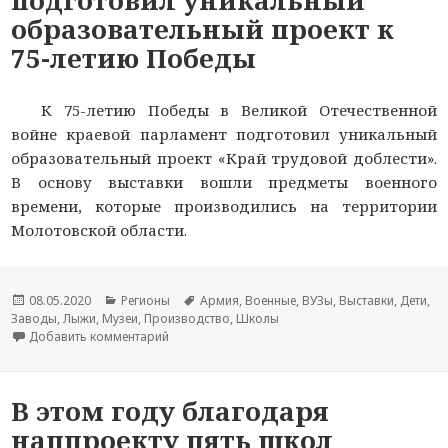
образовательный проект к
75-летию Победы
К 75-летию Победы в Великой Отечественной
войне краевой парламент подготовил уникальный
образовательный проект «Край трудовой доблести».
В основу выставки вошли предметы военного
времени, которые производились на территории
Молотовской области.
Опубликовано
08.05.2020
Рубрики
Регионы
Метки
Армия
,
Военные
,
ВУЗы
,
Выставки
,
Дети
,
Заводы
,
Лыжи
,
Музеи
,
Производство
,
Школы
Добавить комментарий
к новости Парламент Прикамья подготовил ун
В этом году благодаря
нацпроекту пять школ