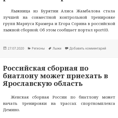
Лыжница из Бурятии Алиса Жамбалова стала
лучшей на совместной контрольной тренировке
групп Маркуса Крамера и Егора Сорина в российской
лыжной сборной. Об этом сообщает портал sport03.
Опубликовано
27.07.2020
Рубрики
Регионы
Метки
Лыжи
Добавить комментарий
к ново
Российская сборная по
биатлону может приехать в
Ярославскую область
Женская сборная России по биатлону может
начать тренировки на трассах спорткомплекса
Демино.