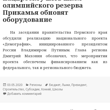
олимпийского резерва
Прикамья обновят
оборудование
На заседании правительства Пермского края
обсудили реализацию национального проекта
«Демография», инициированного президентом
России Владимиром Путиным. Глава региона
Дмитрий Махонин обозначил, что мероприятия
проекта обеспечены финансированием как из
федерального, так и регионального бюджета.
Опубликовано
03.05.2020
Рубрики
Регионы
Метки
Бюджет
,
Лыжи
,
Президент
,
Строительство
,
Субсидии
,
Хоккей
,
Школы
Добавить комментарий
к новости В этом году благодаря нацпроекту