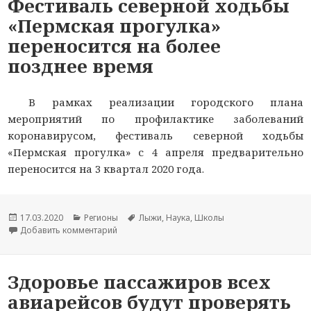
Фестиваль северной ходьбы
«Пермская прогулка»
переносится на более
позднее время
В рамках реализации городского плана
мероприятий по профилактике заболеваний
коронавирусом, фестиваль северной ходьбы
«Пермская прогулка» с 4 апреля предварительно
переносится на 3 квартал 2020 года.
Опубликовано
17.03.2020
Рубрики
Регионы
Метки
Лыжи
,
Наука
,
Школы
Добавить комментарий
к новости Фестиваль северной ходьбы «Пермск
Здоровье пассажиров всех
авиарейсов будут проверять