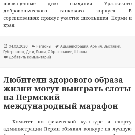
посвященные дню создания Уральского
добровольческого танкового корпуса. В
соревнованиях примут участие школьники Перми и
края.
Опубликовано
04.03.2020
Рубрики
Регионы
Метки
Администрация
,
Армия
,
Выставки
,
Губернатор
,
Дети
,
Лыжи
,
Образование
,
Школы
Добавить комментарий
к новости Пермские школьники примут участи
Любители здорового образа
жизни могут выиграть слоты
на Пермский
международный марафон
Комитет по физической культуре и спорту
администрации Перми объявил конкурс на лучшую