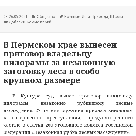
Опубликовано
26.05.2021
Рубрики
Общество
Метки
Военные
,
Дети
,
Природа
,
Школы
Добавить комментарий
к новости Чемпион мира армеец Эдуард Хрен
В Пермском крае вынесен
приговор владельцу
пилорамы за незаконную
заготовку леса в особо
крупном размере
В Кунгуре суд вынес приговор владельцу
пилорамы, незаконно рубившему лесные
насаждения. 27-летний мужчина признан виновным
в совершении преступления, предусмотренного
частью 3 статьи 260 Уголовного кодекса Российской
Федерации «Незаконная рубка лесных насаждений».