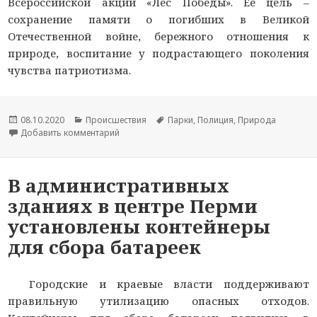
Всероссийской акции «Лес Победы». Ее цель –
сохранение памяти о погибших в Великой
Отечественной войне, бережного отношения к
природе, воспитание у подрастающего поколения
чувства патриотизма.
Опубликовано
08.10.2020
Рубрики
Происшествия
Метки
Парки
,
Полиция
,
Природа
Добавить комментарий
к новости В Пермском крае полицейские и общ
В административных
зданиях в центре Перми
установлены контейнеры
для сбора батареек
Городские и краевые власти поддерживают
правильную утилизацию опасных отходов.