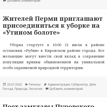
Добавить комментарий
к новости Пермяк выиграл ультрамарафон на 1
Жителей Перми приглашают
присоединиться к уборке на
«Утином болоте»
Уборка стартует в 10:00 21 июля в районе
остановки «Рубин» в Кировском районе города. Все
желающие могут внести свой вклад в сохранение
популяции кряквы обыкновенной на уникальной
особо охраняемой природной территории.
Опубликовано
20.07.2020
Рубрики
Регионы
Метки
Администрация
,
Губернатор
,
Дети
,
Погода
,
Природа
,
Экология
Добавить комментарий
к новости Жител
Пост замглавы Пуровского