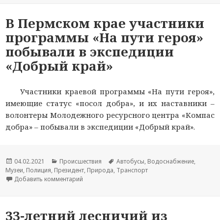
В Пермском крае участники
программы «На пути героя»
побывали в экспедиции
«Добрый край»
Участники краевой программы «На пути героя»,
имеющие статус «посол добра», и их наставники –
волонтеры Молодежного ресурсного центра «Компас
добра» – побывали в экспедиции «Добрый край».
Опубликовано
04.02.2021
Рубрики
Происшествия
Метки
Автобусы
,
Водоснабжение
,
Музеи
,
Полиция
,
Президент
,
Природа
,
Транспорт
Добавить комментарий
к новости В Пермском крае участники програ
33-летний лесничий из