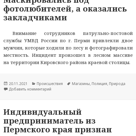
фотолюбителей, а оказались
закладчиками
Внимание сотрудников патрульно-постовой
службы УМВД России по г. Перми привлекли двое
мужчин, которые ходили по лесу и фотографировали
местность. Инцидент произошел в лесном массиве
на территории Кировского района краевой столицы.
Опубликовано
20.11.2021
Рубрики
Происшествия
Метки
Магазины
,
Полиция
,
Природа
Добавить комментарий
к новости Маскировались под фотолюбителей,
Индивидуальный
предприниматель из
Пермского края признан