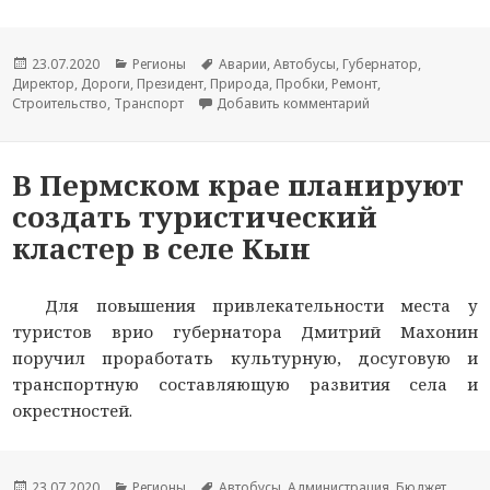
Опубликовано
23.07.2020
Рубрики
Регионы
Метки
Аварии
,
Автобусы
,
Губернатор
,
Директор
,
Дороги
,
Президент
,
Природа
,
Пробки
,
Ремонт
,
Строительство
,
Транспорт
Добавить комментарий
к новости На дор
В Пермском крае планируют
создать туристический
кластер в селе Кын
Для повышения привлекательности места у
туристов врио губернатора Дмитрий Махонин
поручил проработать культурную, досуговую и
транспортную составляющую развития села и
окрестностей.
Опубликовано
23.07.2020
Рубрики
Регионы
Метки
Автобусы
,
Администрация
,
Бюджет
,