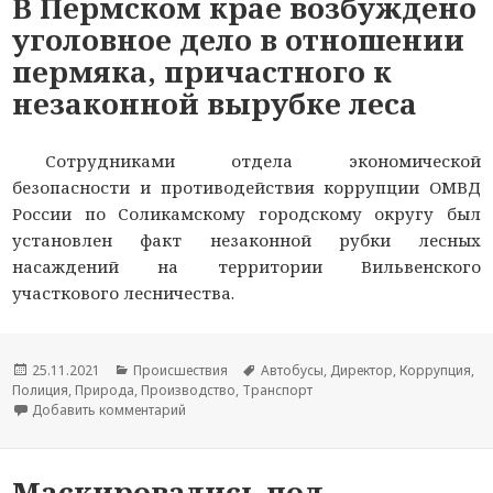
В Пермском крае возбуждено
уголовное дело в отношении
пермяка, причастного к
незаконной вырубке леса
Сотрудниками отдела экономической
безопасности и противодействия коррупции ОМВД
России по Соликамскому городскому округу был
установлен факт незаконной рубки лесных
насаждений на территории Вильвенского
участкового лесничества.
Опубликовано
25.11.2021
Рубрики
Происшествия
Метки
Автобусы
,
Директор
,
Коррупция
,
Полиция
,
Природа
,
Производство
,
Транспорт
Добавить комментарий
к новости В Пермском крае возбуждено уголов
Маскировались под