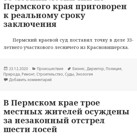
Пермского края приговорен
к реальному сроку
заключения
Пермский краевой суд поставил точку в деле 33-
летнего участкового лесничего из Красновишерска.
Опубликовано
23.12.2020
Рубрики
Происшествия
Метки
Бизнес
,
Директор
,
Полиция
,
Природа
,
Ремонт
,
Строительство
,
Суды
,
Экология
Добавить комментарий
к новости 33-летний лесничий из Пермского к
В Пермском крае трое
местных жителей осуждены
за незаконный отстрел
шести лосей