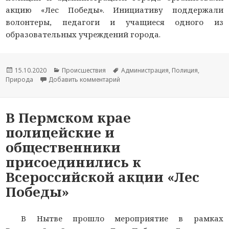
акцию «Лес Победы». Инициативу поддержали
волонтеры, педагоги и учащиеся одного из
образовательных учреждений города.
Опубликовано
15.10.2020
Рубрики
Происшествия
Метки
Администрация
,
Полиция
,
Природа
Добавить комментарий
к новости В г. Лысьва Пермского к
В Пермском крае
полицейские и
общественники
присоединились к
Всероссийской акции «Лес
Победы»
В Нытве прошло мероприятие в рамках