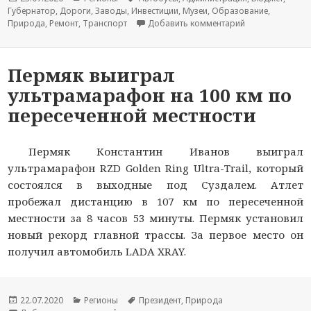
Губернатор
,
Дороги
,
Заводы
,
Инвестиции
,
Музеи
,
Образование
,
Природа
,
Ремонт
,
Транспорт
Добавить комментарий
к новости В Пер
Пермяк выиграл
ультрамарафон на 100 км по
пересеченной местности
Пермяк Константин Иванов выиграл
ультрамарафон RZD Golden Ring Ultra-Trail, который
состоялся в выходные под Суздалем. Атлет
пробежал дистанцию в 107 км по пересеченной
местности за 8 часов 53 минуты. Пермяк установил
новый рекорд главной трассы. За первое место он
получил автомобиль LADA XRAY.
Опубликовано
22.07.2020
Рубрики
Регионы
Метки
Президент
,
Природа