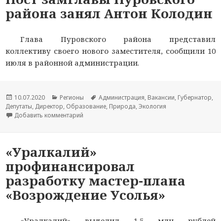
района занял Антон Колодин
Глава Пуровского района представил
коллективу своего нового заместителя, сообщили 10
июля в районной администрации.
Опубликовано
10.07.2020
Рубрики
Регионы
Метки
Администрация
,
Вакансии
,
Губернатор
,
Депутаты
,
Директор
,
Образование
,
Природа
,
Экология
Добавить комментарий
к новости Пост замглавы Пуровского района 
«Уралкалий»
профинансировал
разработку мастер-плана
«Возрождение Усолья»
«Уралкалий» выделил 1,5 млн рублей