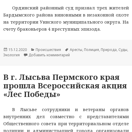
Ординский районный суд признал трех жителей
Бардымского района виновными в незаконной охоте
на территории Уинского муниципального округа. На
счету браконьеров 4 преступных эпизода.
Опубликовано
15.12.2020
Рубрики
Происшествия
Метки
Аресты
,
Полиция
,
Природа
,
Суды
,
Экология
Добавить комментарий
к новости В Пермском крае трое ме
В г. Лысьва Пермского края
прошла Всероссийская акция
«Лес Победы»
В Лысьве сотрудники и ветераны органов
внутренних дел совместно с представителями
Общественного совета при территориальном отделе
полиции и администрацией города организовали