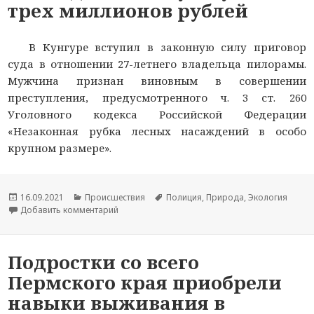
трех миллионов рублей
В Кунгуре вступил в законную силу приговор
суда в отношении 27-летнего владельца пилорамы.
Мужчина признан виновным в совершении
преступления, предусмотренного ч. 3 ст. 260
Уголовного кодекса Российской Федерации
«Незаконная рубка лесных насаждений в особо
крупном размере».
Опубликовано
16.09.2021
Рубрики
Происшествия
Метки
Полиция
,
Природа
,
Экология
Добавить комментарий
к новости Владелец пилорамы из Пермского кр
Подростки со всего
Пермского края приобрели
навыки выживания в