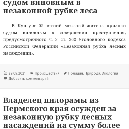
судом виновным в
незаконной рубке леса
В Кунгуре 55-летний местный житель признан
судом виновным в совершении преступления,
предусмотренного ч. 3 ст. 260 Уголовного кодекса
Российской Федерации «Незаконная рубка лесных
насаждений».
Опубликовано
29.09.2021
Рубрики
Происшествия
Метки
Полиция
,
Природа
,
Экология
Добавить комментарий
к новости Индивидуальный предприниматель и
Владелец пилорамы из
Пермского края осужден за
незаконную рубку лесных
насаждений на сумму более