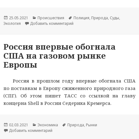
Опубликовано
25.05.2021
Рубрики
Происшествия
Метки
Полиция
,
Природа
,
Суды
,
Экология
Добавить комментарий
к новости В Пермском крае вынесе
Россия впервые обогнала
США на газовом рынке
Европы
Россия в прошлом году впервые обогнала США
по поставкам в Европу сжиженного природного газа
(СПГ). Об этом пишет ТАСС со ссылкой на главу
концерна Shell в России Седерика Кремерса.
Опубликовано
02.03.2021
Рубрики
Экономика
Метки
Природа
,
Рынки
Добавить комментарий
к новости Россия впервые обогнала США на г