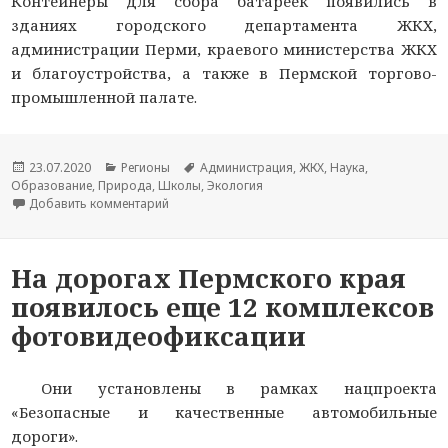
Контейнеры для сбора батареек появились в
зданиях городского департамента ЖКХ,
администрации Перми, краевого министерства ЖКХ
и благоустройства, а также в Пермской торгово-
промышленной палате.
Опубликовано
23.07.2020
Рубрики
Регионы
Метки
Администрация
,
ЖКХ
,
Наука
,
Образование
,
Природа
,
Школы
,
Экология
Добавить комментарий
к новости В административных зданиях в цент
На дорогах Пермского края
появилось еще 12 комплексов
фотовидеофиксации
Они установлены в рамках нацпроекта
«Безопасные и качественные автомобильные
дороги».