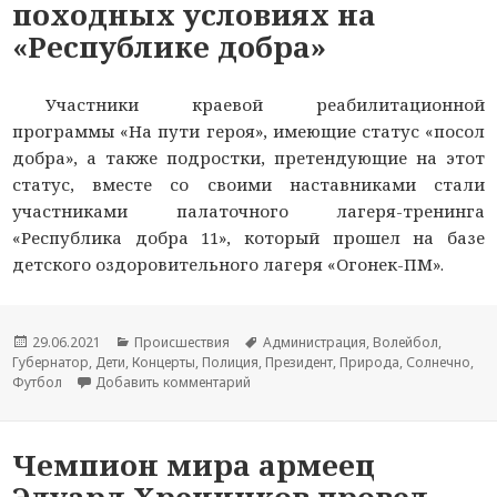
походных условиях на
«Республике добра»
Участники краевой реабилитационной
программы «На пути героя», имеющие статус «посол
добра», а также подростки, претендующие на этот
статус, вместе со своими наставниками стали
участниками палаточного лагеря-тренинга
«Республика добра 11», который прошел на базе
детского оздоровительного лагеря «Огонек-ПМ».
Опубликовано
29.06.2021
Рубрики
Происшествия
Метки
Администрация
,
Волейбол
,
Губернатор
,
Дети
,
Концерты
,
Полиция
,
Президент
,
Природа
,
Солнечно
,
Футбол
Добавить комментарий
к новости Подростки со всего Пермс
Чемпион мира армеец
Эдуард Хренников провел