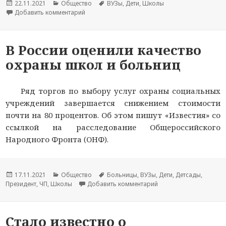
Опубликовано
22.11.2021
Рубрики
Общество
Метки
ВУЗы
,
Дети
,
Школы
Добавить комментарий
к новости Российские школьники установили 
В России оценили качество
охраны школ и больниц
Ряд торгов по выбору услуг охраны социальных
учреждений завершается снижением стоимости
почти на 80 процентов. Об этом пишут «Известия» со
ссылкой на расследование Общероссийского
Народного Фронта (ОНФ).
Опубликовано
17.11.2021
Рубрики
Общество
Метки
Больницы
,
ВУЗы
,
Дети
,
Детсады
,
Президент
,
ЧП
,
Школы
Добавить комментарий
к новости В России о
Стало известно о