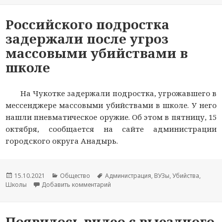
Российского подростка
задержали после угроз
массовыми убийствами в
школе
На Чукотке задержали подростка, угрожавшего в
мессенджере массовыми убийствами в школе. У него
нашли пневматическое оружие. Об этом в пятницу, 15
октября, сообщается на сайте администрации
городского округа Анадырь.
Опубликовано
15.10.2021
Рубрики
Общество
Метки
Администрация
,
ВУЗы
,
Убийства
,
Школы
Добавить комментарий
к новости Российского подростка за
Появилось видео с выездного