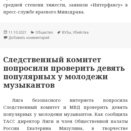
средней степени тяжести, заявили «Интерфаксу» в
пресс-службе краевого Минздрава.
Опубликовано
11.10.2021
Рубрики
Общество
Метки
ВУЗы
,
Убийства
Добавить комментарий
к новости В Минздраве сообщили о состоянии
Следственный комитет
попросили проверить девять
популярных у молодежи
музыкантов
Лига безопасного интернета попросила
Следственный комитет и МВД проверить девять
популярных у молодежи музыкантов. Как сообщила
ТАСС директор Лиги и член Общественной палаты
России Екатерина Мизулина, в творчестве