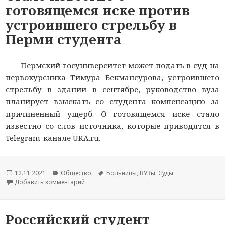
готовящемся иске против
устроившего стрельбу в
Перми студента
Пермский госуниверситет может подать в суд на
первокурсника Тимура Бекмансурова, устроившего
стрельбу в здании в сентябре, руководство вуза
планирует взыскать со студента компенсацию за
причиненный ущерб. О готовящемся иске стало
известно со слов источника, которые приводятся в
Telegram-канале URA.ru.
Опубликовано
12.11.2021
Рубрики
Общество
Метки
Больницы
,
ВУЗы
,
Суды
Добавить комментарий
к новости Стало известно о готовящемся иске 
Российский студент