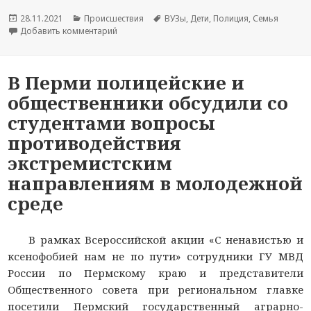
Опубликовано
28.11.2021
Рубрики
Происшествия
Метки
ВУЗы
,
Дети
,
Полиция
,
Семья
Добавить комментарий
к новости МВД России поздравляет российски
В Перми полицейские и
общественники обсудили со
студентами вопросы
противодействия
экстремистским
направлениям в молодежной
среде
В рамках Всероссийской акции «С ненавистью и
ксенофобией нам не по пути» сотрудники ГУ МВД
России по Пермскому краю и представители
Общественного совета при региональном главке
посетили Пермский государственный аграрно-