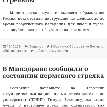
стрельбы
Министерство науки и высшего образования
России подготовило инструкцию по действиям во
время вооруженного нападения для школ и вузов.
Она опубликована в Telegram-канале ведомства.
Опубликовано
12.10.2021
Рубрики
Общество
Метки
ВУЗы
,
Наука
,
Образование
,
Полиция
,
Убийства
,
Школы
Добавить комментарий
к новости Для школ и вузо
В Минздраве сообщили о
состоянии пермского стрелка
Состояние напавшего на Пермский
государственный национальный исследовательский
университет (ПГНИУ) Тимура Бекмансурова стало
лучше. В настоящее время оно оценивается как