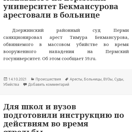
университет Бекмансурова
арестовали в больнице
Дзержинский районный суд Перми
санкционировал арест Тимура Бекмансурова,
обвиняемого в массовом убийстве во время
вооруженного нападения на Пермский
госуниверситет. Об этом сообщает 59.ru.
Опубликовано
14.10.2021
Рубрики
Происшествия
Метки
Аресты
,
Больницы
,
ВУЗы
,
Суды
,
Убийства
Добавить комментарий
к новости Напавшего на пермский 
Для школ и вузов
подготовили инструкцию по
действиям во время