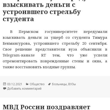
взыскивать деньги с
устроившего стрельбу
студента
В Пермском госуниверситете передумали
взыскивать деньги за ущерб со студента Тимура
Бекмансурова, устроившего стрельбу 20 сентября.
Свое решение представители вуза объяснили в
Telegram-канале RT тем, что уже успели
отремонтировать поврежденные стены и окна, а
также восстановить входные группы.
Опубликовано
03.12.2021
Рубрики
Общество
Метки
Больницы
,
ВУЗы
Добавить комментарий
к новости В пермском вузе передумали взыскив
МВД России поздравляет