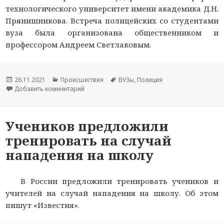
технологического университет имени академика Д.Н.
Прянишникова. Встреча полицейских со студентами
вуза была организована общественником и
профессором Андреем Светлаковым.
Опубликовано
26.11.2021
Рубрики
Происшествия
Метки
ВУЗы
,
Полиция
Добавить комментарий
к новости В Перми полицейские и общественн
Учеников предложили
тренировать на случай
нападения на школу
В России предложили тренировать учеников и
учителей на случай нападения на школу. Об этом
пишут «Известия».