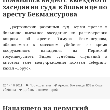
заседания суда в больнице по
аресту Бекмансурова
Дзержинский районный суд Перми провел в
больнице выездное заседание по рассмотрению
вопроса об аресте Тимура Бекмансурова,
обвиняемого в массовом убийстве во время
вооруженного нападения на Пермский
госуниверситет. Видео судебных слушаний в
актовом зале медучреждения показал Telegram-
канал «Борус».
Опубликовано
14.10.2021
Рубрики
Происшествия
Метки
Аресты
,
Больницы
,
ВУЗы
,
Суды
,
Убийства
Добавить комментарий
к новости Появилось видео с выезд
Напавшего на пермский