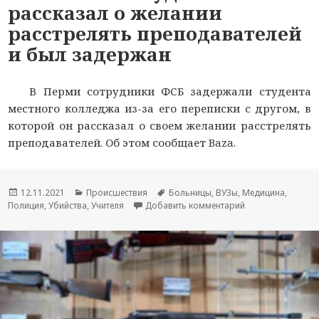
рассказал о желании
расстрелять преподавателей
и был задержан
В Перми сотрудники ФСБ задержали студента
местного колледжа из-за его переписки с другом, в
которой он рассказал о своем желании расстрелять
преподавателей. Об этом сообщает Baza.
Опубликовано
12.11.2021
Рубрики
Происшествия
Метки
Больницы
,
ВУЗы
,
Медицина
,
Полиция
,
Убийства
,
Учителя
Добавить комментарий
к новости Россий