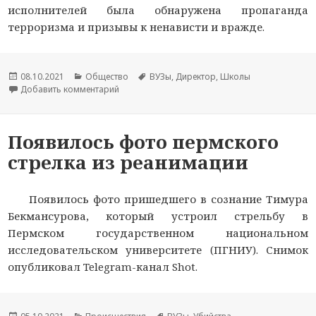
исполнителей была обнаружена пропаганда
терроризма и призывы к ненависти и вражде.
Опубликовано
08.10.2021
Рубрики
Общество
Метки
ВУЗы
,
Директор
,
Школы
Добавить комментарий
к новости Следственный комитет попросили п
Появилось фото пермского
стрелка из реанимации
Появилось фото пришедшего в сознание Тимура
Бекмансурова, который устроил стрельбу в
Пермском государственном национальном
исследовательском университете (ПГНИУ). Снимок
опубликовал Telegram-канал Shot.