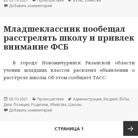
Опубликовано
05.10.2021
Рубрики
Происшествия
Метки
ВУЗы
,
Убийства
Добавить комментарий
к новости Появилось фото пермского стрелка 
Младшеклассник пообещал
расстрелять школу и привлек
внимание ФСБ
В городе Новомичуринск Рязанской области
ученик младших классов расклеил объявления о
расстреле школы. Об этом сообщает ТАСС.
Опубликовано
03.10.2021
Рубрики
Происшествия
Метки
Администрация
,
Бюджет
,
ВУЗы
,
Дети
,
Полиция
,
Родители
,
Убийства
,
Школы
Добавить комментарий
к новости Младшеклассник пообещал расстре
Навигация
СТРАНИЦА
1
по