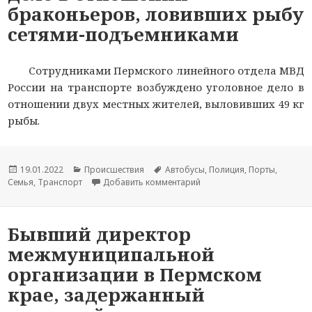
браконьеров, ловивших рыбу
сетями-подъемниками
Сотрудниками Пермского линейного отдела МВД
России на транспорте возбуждено уголовное дело в
отношении двух местных жителей, выловивших 49 кг
рыбы.
Опубликовано
19.01.2022
Рубрики
Происшествия
Метки
Автобусы
,
Полиция
,
Порты
,
Семья
,
Транспорт
Добавить комментарий
к новости В Пермском кр
Бывший директор
межмуниципальной
организации в Пермском
крае, задержанный