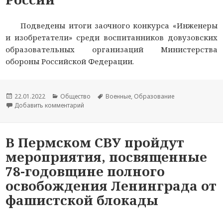
Подведены итоги заочного конкурса «Инженеры
и изобретатели» среди воспитанников довузовских
образовательных организаций Министерства
обороны Российской Федерации.
Опубликовано
22.01.2022
Рубрики
Общество
Метки
Военные
,
Образование
Добавить комментарий
к новости Воспитанник Пермского СВУ стал п
В Пермском СВУ пройдут
мероприятия, посвященные
78-годовщине полного
освобождения Ленинграда от
фашистской блокады