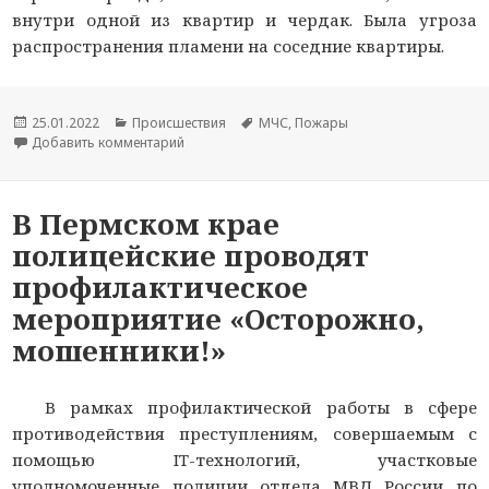
внутри одной из квартир и чердак. Была угроза
распространения пламени на соседние квартиры.
Опубликовано
25.01.2022
Рубрики
Происшествия
Метки
МЧС
,
Пожары
Добавить комментарий
к новости Мужчина спасен на пожаре в Красн
В Пермском крае
полицейские проводят
профилактическое
мероприятие «Осторожно,
мошенники!»
В рамках профилактической работы в сфере
противодействия преступлениям, совершаемым с
помощью IT-технологий, участковые
уполномоченные полиции отдела МВД России по