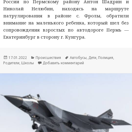
России по Пермскому району Антон Шадрин и
Николай Нелюбин, находясь на маршруте
патрулирования в районе с. Фролы, обратили
внимание на маленького ребенка, который шел без
сопровождения взрослых по автодороге Пермь —
Екатеринбург в сторону г. Кунгура.
Опубликовано
17.01.2022
Рубрики
Происшествия
Метки
Автобусы
,
Дети
,
Полиция
,
Родители
,
Школы
Добавить комментарий
к новости В Пермском кра