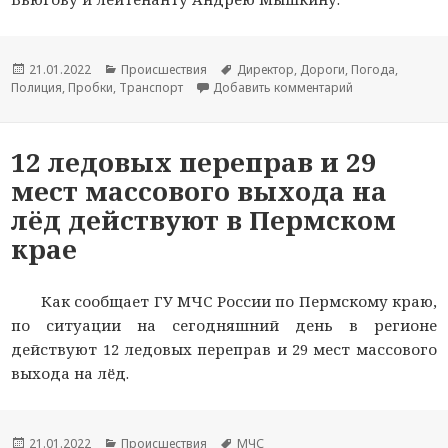
Опубликовано
21.01.2022
Рубрики
Происшествия
Метки
Директор
,
Дороги
,
Погода
,
Полиция
,
Пробки
,
Транспорт
Добавить комментарий
к новости В Пе
12 ледовых переправ и 29
мест массового выхода на
лёд действуют в Пермском
крае
Как сообщает ГУ МЧС России по Пермскому краю,
по ситуации на сегодняшний день в регионе
действуют 12 ледовых переправ и 29 мест массового
выхода на лёд.
Опубликовано
21.01.2022
Рубрики
Происшествия
Метки
МЧС