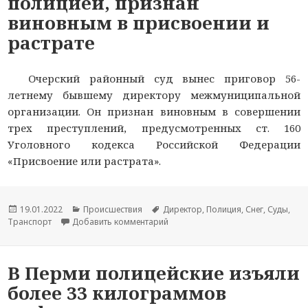
полицией, признан
виновным в присвоении и
растрате
Очерский районный суд вынес приговор 56-
летнему бывшему директору межмуниципальной
организации. Он признан виновным в совершении
трех преступлений, предусмотренных ст. 160
Уголовного кодекса Российской Федерации
«Присвоение или растрата».
Опубликовано
19.01.2022
Рубрики
Происшествия
Метки
Директор
,
Полиция
,
Снег
,
Суды
,
Транспорт
Добавить комментарий
к новости Бывший директор межм
В Перми полицейские изъяли
более 33 килограммов