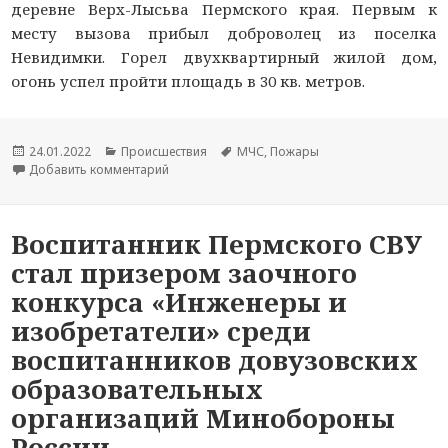
деревне Верх-Лысьва Пермского края. Первым к
месту вызова прибыл доброволец из поселка
Невидимки. Горел двухквартирный жилой дом,
огонь успел пройти площадь в 30 кв. метров.
Опубликовано
24.01.2022
Рубрики
Происшествия
Метки
МЧС
,
Пожары
Добавить комментарий
к новости 65-летний мужчина спасен на пожар
Воспитанник Пермского СВУ
стал призером заочного
конкурса «Инженеры и
изобретатели» среди
воспитанников довузовских
образовательных
организаций Минобороны
России