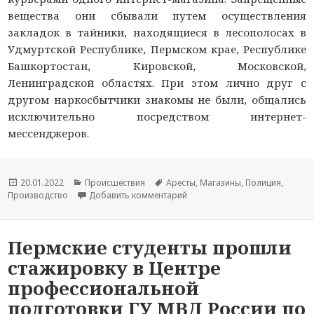
вещества они сбывали путем осуществления
закладок в тайники, находящиеся в лесополосах в
Удмуртской Республике, Пермском крае, Республике
Башкортостан, Кировской, Московской,
Ленинградской областях. При этом лично друг с
другом наркосбытчики знакомы не были, общались
исключительно посредством интернет-
мессенджеров.
Опубликовано
20.01.2022
Рубрики
Происшествия
Метки
Аресты
,
Магазины
,
Полиция
,
Производство
Добавить комментарий
к новости В Удмуртии сотруд
Пермские студенты прошли
стажировку в Центре
профессиональной
подготовки ГУ МВД России по