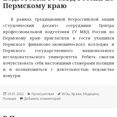
Пермскому краю
В рамках традиционной Всероссийской акции
«Студенческий десант» сотрудники Центра
профессиональной подготовки ГУ МВД России по
Пермскому краю пригласили в гости учащихся
Пермского финансово-экономического колледжа и
Пермского государственного национального
исследовательского университета. Ребята смогли
почувствовать себя настоящими стажерами полиции
и и познакомиться с деятельностью ведомства
изнутри.
Опубликовано
20.01.2022
Рубрики
Происшествия
Метки
ВУЗы
,
Кражи
,
Медицина
,
Полиция
Добавить комментарий
к новости Пермские студенты прош