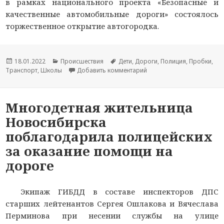
в рамках национального проекта «Безопасные и
качественные автомобильные дороги» состоялось
торжественное открытие автогородка.
Опубликовано
18.01.2022
Рубрики
Происшествия
Метки
Дети
,
Дороги
,
Полиция
,
Пробки
,
Транспорт
,
Школы
Добавить комментарий
к новости В Пермском кр
Многодетная жительница
Новосибирска
поблагодарила полицейских
за оказание помощи на
дороге
Экипаж ГИБДД в составе инспекторов ДПС
старших лейтенантов Сергея Ошлакова и Вячеслава
Перминова при несении службы на улице