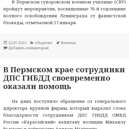
В Пермском суворовском военном училище (СВУ)
пройдут мероприятия, посвященные 78-й годовщине
полного освобождения Ленинграда от фашистской
блокады, отмечаемой 27 января.
Опубликовано
22.01.2022
Рубрики
Общество
Метки
Военные
Добавить комментарий
к новости В Пермском СВУ пройдут мероприя
В Пермском крае сотрудники
ДПС ГИБДД своевременно
оказали помощь
На днях поступило обращение от генерального
директора крупной фирмы, который выразил слова
благодарности сотрудникам ДПС ГИБДД ОМВД
России «Карагайский» капитану полиции Михаилу
Вьюгову и лейтенанту Андрею Мышкину.