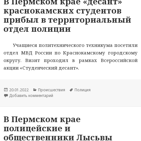
В Пермском крае «десант»
краснокамских студентов
прибыл в территориальный
отдел полиции
Учащиеся политехнического техникума посетили
отдел МВД России по Краснокамскому городскому
округу. Визит проходил в рамках Всероссийской
акции «Студенческий десант».
Опубликовано
20.01.2022
Рубрики
Происшествия
Метки
Полиция
Добавить комментарий
к новости В Пермском крае «десант» краснока
В Пермском крае
полицейские и
общественники Лысьвы