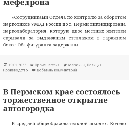
мефедрона
«Сотрудниками Отдела по контролю за оборотом
наркотиков УМВД России по г. Перми ликвидирована
нарколаборатория, которую двое местных жителей
скрывали за выдвижным стеллажом в гаражном
боксе. Оба фигуранта задержаны.
Опубликовано
19.01.2022
Рубрики
Происшествия
Метки
Магазины
,
Полиция
,
Производство
Добавить комментарий
к новости В Перми полицейск
В Пермском крае состоялось
торжественное открытие
автогородка
В средней общеобразовательной школе с. Кочево