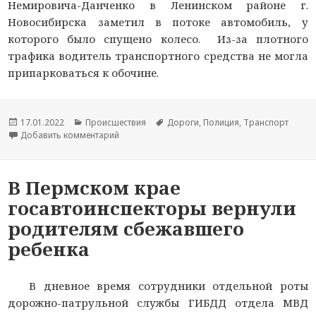
Немировича-Данченко в Ленинском районе г.
Новосибирска заметил в потоке автомобиль, у
которого было спущено колесо. Из-за плотного
трафика водитель транспортного средства не могла
припарковаться к обочине.
Опубликовано
17.01.2022
Рубрики
Происшествия
Метки
Дороги
,
Полиция
,
Транспорт
Добавить комментарий
к новости Многодетная жительница Новосиби
В Пермском крае
госавтоинспекторы вернули
родителям сбежавшего
ребенка
В дневное время сотрудники отдельной роты
дорожно-патрульной службы ГИБДД отдела МВД