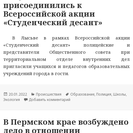
присоединились к
Всероссийской акции
«Студенческий десант»
В Лысьве в рамках Всероссийской акции
«Студенческий десант» полицейские и
представители Общественного совета при
территориальном отделе внутренних дел
пригласили учащихся и педагогов образовательных
учреждений города в гости.
Опубликовано
20.01.2022
Рубрики
Происшествия
Метки
Образование
,
Полиция
,
Школы
,
Экология
Добавить комментарий
к новости В Пермском крае полице
В Пермском крае возбуждено
дело в отношении