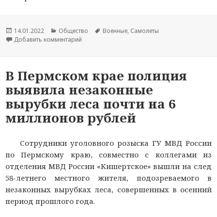
Опубликовано
14.01.2022
Рубрики
Общество
Метки
Военные
,
Самолеты
Добавить комментарий
к новости Дежурные экипажи МиГ-31БМ ЦВО п
В Пермском крае полиция
выявила незаконные
вырубки леса почти на 6
миллионов рублей
Сотрудники уголовного розыска ГУ МВД России
по Пермскому краю, совместно с коллегами из
отделения МВД России «Кишертское» вышли на след
58-летнего местного жителя, подозреваемого в
незаконных вырубках леса, совершенных в осенний
период прошлого года.