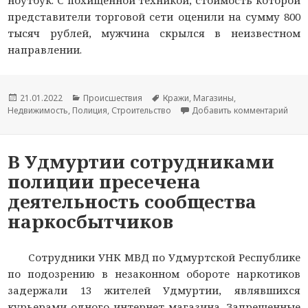
ноутбук. С похищенной техникой, стоимость которой
представители торговой сети оценили на сумму 800
тысяч рублей, мужчина скрылся в неизвестном
направлении.
Опубликовано
21.01.2022
Рубрики
Происшествия
Метки
Кражи
,
Магазины
,
Недвижимость
,
Полиция
,
Строительство
Добавить комментарий
к но
В Удмуртии сотрудниками
полиции пресечена
деятельность сообщества
наркосбытчиков
Сотрудники УНК МВД по Удмуртской Республике
по подозрению в незаконном обороте наркотиков
задержали 13 жителей Удмуртии, являвшихся
курьерами одного интернет-магазина. Запрещенные