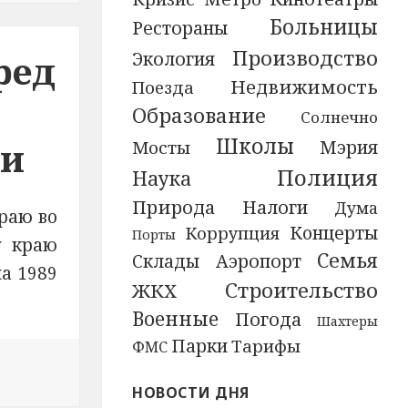
Больницы
Рестораны
Производство
ред
Экология
Недвижимость
Поезда
Образование
Солнечно
Школы
ти
Мэрия
Мосты
Полиция
Наука
Природа
Налоги
Дума
раю во
Концерты
Коррупция
Порты
у краю
Семья
Аэропорт
Склады
а 1989
Строительство
ЖКХ
Военные
Погода
Шахтеры
Парки
Тарифы
ФМС
 новости В Перми местный житель предстанет перед с
НОВОСТИ ДНЯ