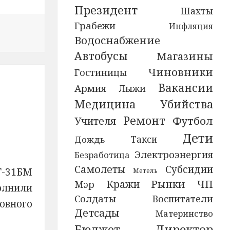
Президент
Шахты
Грабежи
Инфляция
вости В Перми вынесен приговор супругам-лжериэлто
Водоснабжение
Автобусы
Магазины
Чиновники
Гостиницы
Вакансии
Армия
Лыжи
Медицина
Убийства
Ремонт
Футбол
Учителя
Дети
Дождь
Такси
Электроэнергия
Безработица
Самолеты
Субсидии
-31БМ
Метель
Кражи
Рынки
ЧП
Мэр
олнили
Солдаты
Воспитатели
овного
Детсады
Материнство
Бюджет
Директор