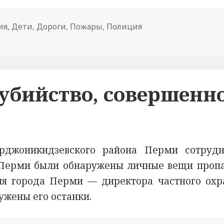
ия
,
Дети
,
Дороги
,
Пожары
,
Полиция
крае полицейские рассказали детям о безопасном лете
убийство, совершенн
рджоникидзевского района Перми сотруд
. Перми были обнаружены личные вещи проп
еля города Перми — директора частного охр
жены его останки.