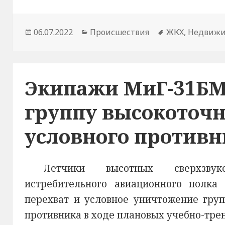
Опубликовано
06.07.2022
Рубрики
Происшествия
Метки
ЖКХ
,
Недвижи
Экипажи МиГ-31Б
группу высокоточ
условного противн
Летчики высотных сверхзвуко
истребительного авиационного полка
перехват и условное уничтожение гру
противника в ходе плановых учебно-тре