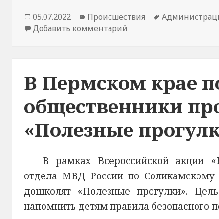
Опубликовано
05.07.2022
Рубрики
Происшествия
Метки
Администрац
Добавить комментарий
к новости В Пермском 
В Пермском крае п
общественники пр
«Полезные прогул
В рамках Всероссийской акции «
отдела МВД России по Соликамскому 
дошколят «Полезные прогулки». Цел
напомнить детям правила безопасного по