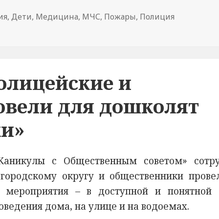
ия
,
Дети
,
Медицина
,
МЧС
,
Пожары
,
Полиция
крае «Поезд безопасности» сделал остановку в детском
олицейские и
овели для дошколят
ки»
Каникулы с Общественным советом» сотр
городскому округу и общественники прове
ь мероприятия – в доступной и понятной
ведения дома, на улице и на водоемах.