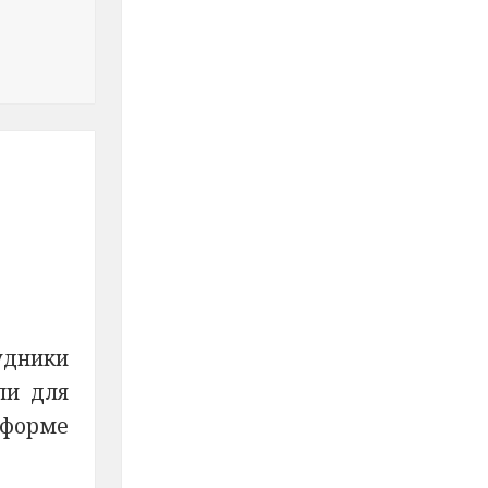
 оздоровительном лагере Краснокамского городского ок
удники
ли для
 форме