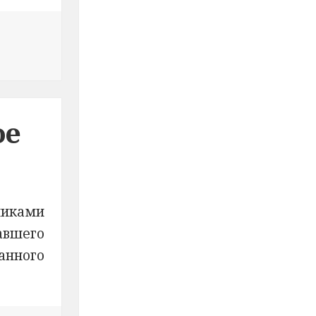
ое
никами
авшего
анного