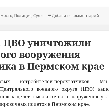
мость
,
Полиция
,
Суды
Добавить комментарий
к но
М ЦВО уничтожили
ного вооружения
ика в Пермском крае
вых истребителей-перехватчиков МиГ
 Центрального военного округа (ЦВО) вып
пповых целей высокоточного вооружения усл
нировочных полетов в Пермском крае.