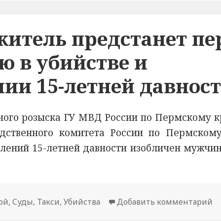
итель предстанет пе
ю в убийстве и
ии 15-летней давнос
ного розыска ГУ МВД России по Пермскому к
едственного комитета России по Пермском
плений 15-летней давности изобличен мужчин
ой
,
Суды
,
Такси
,
Убийства
Добавить комментарий
к