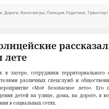
и
,
Дороги
,
Кинотеатры
,
Полиция
,
Родители
,
Транспорт
 крае полицейские и общественники провели для дошк
олицейские рассказа
 лете
 в лагере, сотрудники территориального 
ителями различных спецслужб и обществен
ероприятие «Моё безопасное лето». Его 
ения детей на улице, дома, на дороге, в во
нии в социальных сетях.