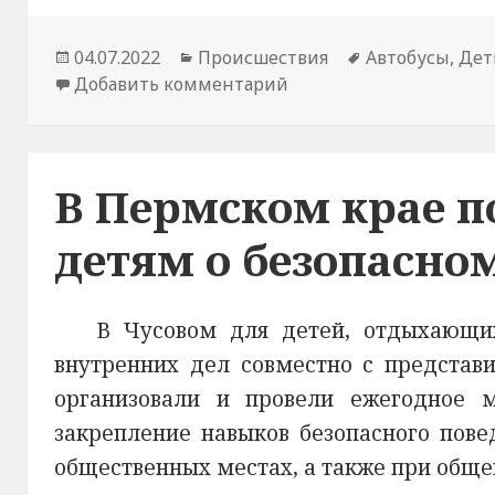
Опубликовано
04.07.2022
Рубрики
Происшествия
Метки
Автобусы
,
Дет
Добавить комментарий
к новости В Пермском
В Пермском крае п
детям о безопасном
В Чусовом для детей, отдыхающих
внутренних дел совместно с представ
организовали и провели ежегодное м
закрепление навыков безопасного повед
общественных местах, а также при обще