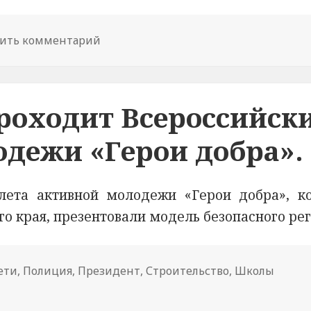
ить комментарий
к новости Экипажи МиГ-31БМ ЦВО ун
роходит Всероссийск
одежи «Герои добра».
слета активной молодежи «Герои добра», к
о края, презентовали модель безопасного рег
ети
,
Полиция
,
Президент
,
Строительство
,
Школы
крае проходит Всероссийский слет активной молодежи 