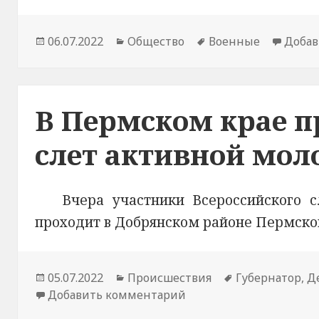
Опубликовано
06.07.2022
Рубрики
Общество
Метки
Военные
Добав
В Пермском крае п
слет активной мол
Вчера участники Всероссийского 
проходит в Добрянском районе Пермског
Опубликовано
05.07.2022
Рубрики
Происшествия
Метки
Губернатор
,
Д
Добавить комментарий
к новости В Пермском 