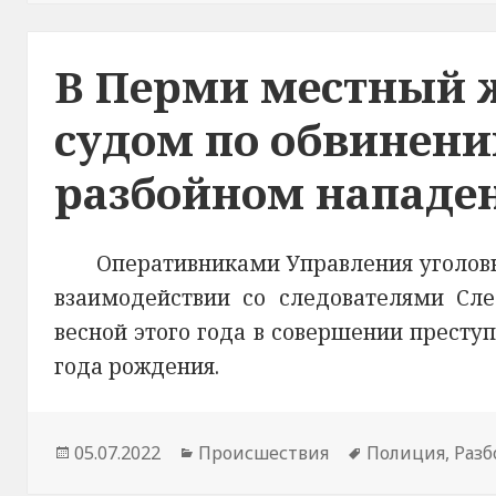
В Перми местный ж
судом по обвинени
разбойном нападен
Оперативниками Управления уголов
взаимодействии со следователями Сл
весной этого года в совершении престу
года рождения.
Опубликовано
05.07.2022
Рубрики
Происшествия
Метки
Полиция
,
Разб