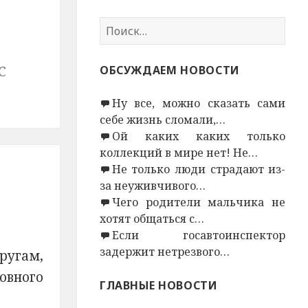
Н
а
й
С
ОБСУЖДАЕМ НОВОСТИ
т
и
Ну все, можно сказать сами
:
себе жизнь сломали,…
Ой каких каких только
коллекций в мире нет! Не…
Не только люди страдают из-
за неуживчивого…
Чего родители мальчика не
хотят общаться с…
Если госавтоинспектор
задержит нетрезвого…
ругам,
овного
ГЛАВНЫЕ НОВОСТИ