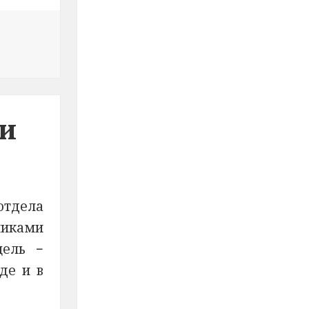
олят «Полезные прогулки»
ли
отдела
никами
цель −
де и в