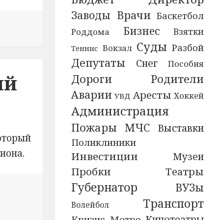
Заводы
Врачи
Баскетбол
ичтожили группу высокоточного вооружения условног
Бизнес
Взятки
Роддома
Суды
Разбой
Вокзал
Теннис
Депутаты
Снег
Пособия
ий
Дороги
Родители
Аварии
Аресты
Хоккей
УВД
Администрация
Пожары
МЧС
Выставки
оторый
Поликлиники
иона.
Инвестиции
Музеи
Пробки
Театры
Губернатор
ВУЗы
Транспорт
«Герои добра».
Волейбол
Кинотеатры
Кризис
Метро