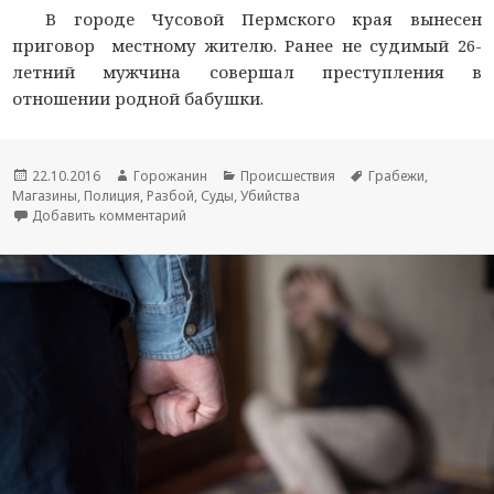
В городе Чусовой Пермского края вынесен
приговор местному жителю. Ранее не судимый 26-
летний мужчина совершал преступления в
отношении родной бабушки.
Новость
22.10.2016
Автор
Горожанин
Раздел
Происшествия
Тема
Грабежи
,
Магазины
опубликована
,
Полиция
новости
,
Разбой
,
Суды
,
новостей
Убийства
новости
Добавить комментарий
к записи Житель Пермского края признан вино