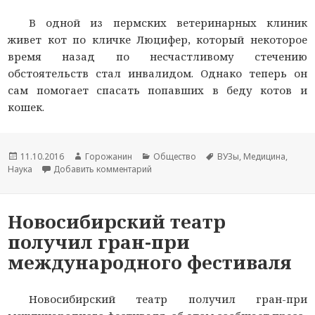
В одной из пермских ветеринарных клиник
живет кот по кличке Люцифер, который некоторое
время назад по несчастливому стечению
обстоятельств стал инвалидом. Однако теперь он
сам помогает спасать попавших в беду котов и
кошек.
Новость
11.10.2016
Автор
Горожанин
Раздел
Общество
Тема
ВУЗы
,
Медицина
,
Наука
опубликована
Добавить комментарий
новости
к записи Самоотверженный пермский 
новостей
новости
Новосибирский театр
получил гран-при
международного фестиваля
Новосибирский театр получил гран-при