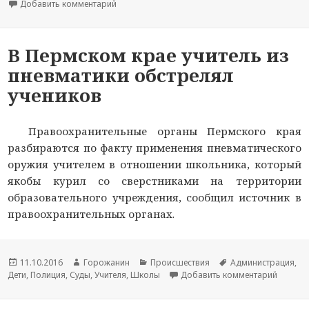
Добавить комментарий
к записи Учитель расстрелял учеников из пнев
В Пермском крае учитель из
пневматики обстрелял
учеников
Правоохранительные органы Пермского края
разбираются по факту применения пневматического
оружия учителем в отношении школьника, который
якобы курил со сверстниками на территории
образовательного учреждения, сообщил источник в
правоохранительных органах.
Новость
11.10.2016
Автор
Горожанин
Раздел
Происшествия
Тема
Администрация
,
Дети
опубликована
,
Полиция
,
Суды
новости
,
Учителя
,
Школы
новостей
Добавить комментарий
новости
к запис