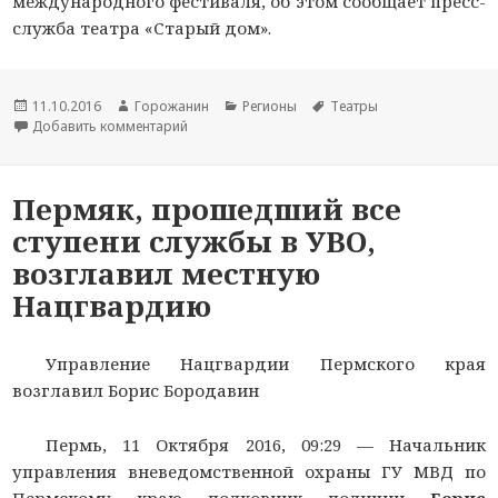
международного фестиваля, об этом сообщает пресс-
служба театра «Старый дом».
Новость
11.10.2016
Автор
Горожанин
Раздел
Регионы
Тема
Театры
опубликована
Добавить комментарий
новости
к записи Новосибирский театр получил гран-
новостей
новости
Пермяк, прошедший все
ступени службы в УВО,
возглавил местную
Нацгвардию
Управление Нацгвардии Пермского края
возглавил Борис Бородавин
Пермь, 11 Октября 2016, 09:29 —
Начальник
управления вневедомственной охраны ГУ МВД по
Пермскому краю полковник полиции
Борис