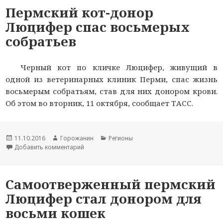
Пермский кот-донор
Люцифер спас восьмерых
собратьев
Черный кот по кличке Люцифер, живущий в
одной из ветеринарных клиник Перми, спас жизнь
восьмерым собратьям, став для них донором крови.
Об этом во вторник, 11 октября, сообщает ТАСС.
Новость
11.10.2016
Автор
Горожанин
Раздел
Регионы
опубликована
Добавить комментарий
новости
к записи Пермский кот-донор Люцифер спас в
новостей
Самоотверженный пермский
Люцифер стал донором для
восьми кошек