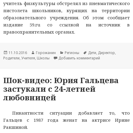
учитель физкультуры обстрелял из пневматического
пистолета школьников, курящих на территории
образовательного учреждения. Об этом сообщает
издание 59.ru со ссылкой на источник в
правоохранительных органах.
Новость
11.10.2016
Автор
Горожанин
Раздел
Регионы
Тема
Дети
,
Директор
,
Родители
опубликована
,
Учителя
,
новости
Школы
Добавить комментарий
новостей
новости
к записи Пермски
Шок-видео: Юрия Гальцева
застукали с 24-летней
любовницей
Пикантности ситуации добавляет то, что
Гальцев с 1987 года женат на актрисе Ирине
Ракшиной.