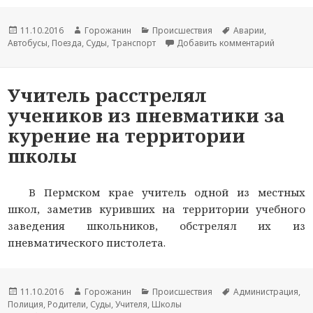
Новость
11.10.2016
Автор
Горожанин
Раздел
Происшествия
Тема
Аварии
,
Автобусы
опубликована
,
Поезда
,
новости
Суды
,
Транспорт
новостей
Добавить комментарий
новости
к записи
Учитель расстрелял
учеников из пневматики за
курение на территории
школы
В Пермском крае учитель одной из местных
школ, заметив куривших на территории учебного
заведения школьников, обстрелял их из
пневматического пистолета.
Новость
11.10.2016
Автор
Горожанин
Раздел
Происшествия
Тема
Администрация
,
Полиция
опубликована
,
Родители
новости
,
Суды
,
Учителя
,
Школы
новостей
новости