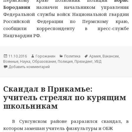
Бородавин
назначен начальником управления
Федеральной службы войск Национальной гвардии
Российской Федерации по Пермскому краю,
сообщили корреспонденту
в пресс-службе
Нацгвардии РФ.
Новость
11.10.2016
Автор
Горожанин
Раздел
Политика
Тема
Армия
,
Вакансии
,
Военные
опубликована
,
Наука
,
Образование
новости
,
Полиция
новостей
,
Президент
новости
,
УВД
Добавить комментарий
к записи Пермяк, прошедший все ступени слу
Скандал в Прикамье:
учитель стрелял по курящим
школьникам
В Суксунском районе разразился скандал, в
котором замешан учитель физкультуры и ОБЖ