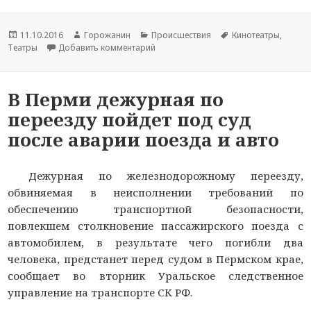
Новость
11.10.2016
Автор
Горожанин
Раздел
Происшествия
Тема
Кинотеатры
,
Театры
опубликована
Добавить комментарий
новости
новостей
к записи Шок-видео: Юрия Гальцева з
новости
В Перми дежурная по
переезду пойдет под суд
после аварии поезда и авто
Дежурная по железнодорожному переезду,
обвиняемая в неисполнении требований по
обеспечению транспортной безопасности,
повлекшем столкновение пассажирского поезда с
автомобилем, в результате чего погибли два
человека, предстанет перед судом в Пермском крае,
сообщает во вторник Уральское следственное
управление на транспорте СК РФ.