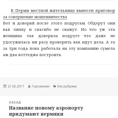
В Перми местной жительнице вынесен приговор
за совершение мошенничества
Вот и доверяй после этого подругам. Обдерут они
как липку и спасибо не скажут. Но что уж эта
женщина так доверяла подруге что даже не
удосужилась ни разу проверить как идут дела. А та
за три года пока работала на эту компанию сумела
аж два коттеджа построить.
Новость
21.03.2017
Автор
Горожанин
Раздел
Без рубрики
опубликована
новости
новостей
Навигация
НАЗАД
по
Название новому аэропорту
Предыдущая
новостям
придумают пермяки
запись: