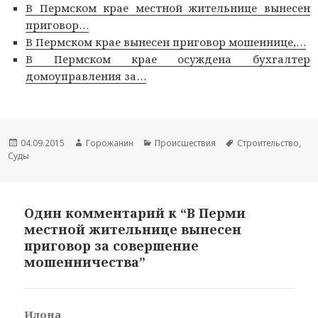
В Пермском крае местной жительнице вынесен
приговор…
В Пермском крае вынесен приговор мошеннице,…
В Пермском крае осуждена бухгалтер
домоуправления за…
Опубликовано
04.09.2015
Автор
Горожанин
Рубрики
Происшествия
Метки
Строительство
,
Суды
Один комментарий к “В Перми
местной жительнице вынесен
приговор за совершение
мошенничества”
Илона
: