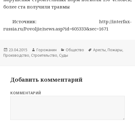
более ста получили травмы
Источник: http://interfax-
russia.ru/Povoljie/news.asp?id=605333&sec=1671
Новость
23.04.2015
Автор
Горожанин
Раздел
Общество
Тема
Аресты
,
Пожары
,
Производство
опубликована
,
Строительство
новости
,
Суды
новостей
новости
Добавить комментарий
КОММЕНТАРИЙ