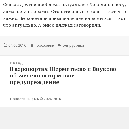
Сейчас другие проблемы актуальнее. Холода на носу,
зима не за горами. Отопительный сезон — вот что
важно. Бесконечное повышение цен на все и вся — вот
что актуально. А они о пляжах заговорили.
Новость
04.06.2016
Автор
Горожанин
Раздел
Без рубрики
опубликована
новости
новостей
Навигация
НАЗАД
по
В аэропортах Шерметьево и Внуково
Предыдущая
новостям
объявлено штормовое
запись:
предупреждение
Новости.Пермь © 2024-2016