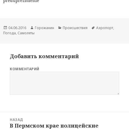
preduprezhdenie
Новость
04.06.2016
Автор
Горожанин
Раздел
Происшествия
Тема
Аэропорт
,
Погода
опубликована
,
Самолеты
новости
новостей
новости
Добавить комментарий
КОММЕНТАРИЙ
Навигация
НАЗАД
по
В Пермском крае полицейские
Предыдущая