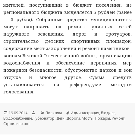
жителей, поступивший в бюджет поселения, из
регионального бюджета выделяется 5 рублей (ранее
— 3 рубля). Собранные средства муниципалитеты
могут направить на ремонт уличных сетей
наружного освещения, дорог и тротуаров,
строительство детских спортивных площадок,
содержание мест захоронения и ремонт памятников
воинам Великой Отечественной войны, организацию
водоснабжения и обеспечение первичных мер
пожарной безопасности, обустройство парков и зон
отдыха и многое другое. Сумма средств
устанавливается на референдуме методом
голосования.
Новость
19.09.2014
Автор
Раздел
Политика
Тема
Администрация
,
Бюджет
,
Водоснабжение
опубликована
,
Губернатор
новости
новостей
,
Дети
,
Дороги
новости
,
Мосты
,
Пожары
,
Ремонт
,
Строительство