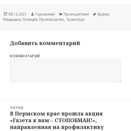
Опубликовано
08.12.2021
Автор
Горожанин
Рубрики
Происшествия
Метки
Кражи
,
Медицина
,
Полиция
,
Производство
,
Транспорт
Добавить комментарий
КОММЕНТАРИЙ
Навигация
НАЗАД
по
В Пермском крае прошла акция
Предыдущая
записям
«Газета к вам – СТОПОБМАН!»,
новость:
направленная на профилактику