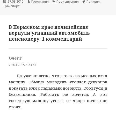
Новость
27.03.2015
Автор
Горожанин
Раздел
Происшествия
Тема
Полиция
,
Транспорт
опубликована
новости
новостей
новости
В Пермском крае полицейские
вернули угнанный автомобиль
пенсионеру: 1 комментарий
ОлегТ
:
29.03.2015 в 23:53
Да уже понятно, что кто-то из месных взял
машину. Обычно молодежь угоняет девчонок
покатать или с пацанами погонять. Оболтусы и
бездельники. Работать не хочется. А вот
соседскую машину угнать от двора ничего не
стоит.