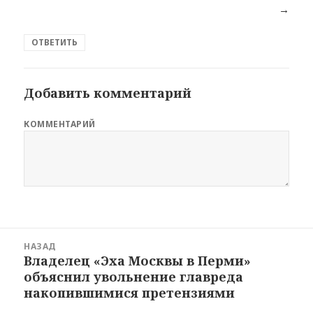
→
ОТВЕТИТЬ
Добавить комментарий
КОММЕНТАРИЙ
Навигация
НАЗАД
по
Владелец «Эха Москвы в Перми»
Предыдущая
новостям
объяснил увольнение главреда
запись:
накопившимися претензиями