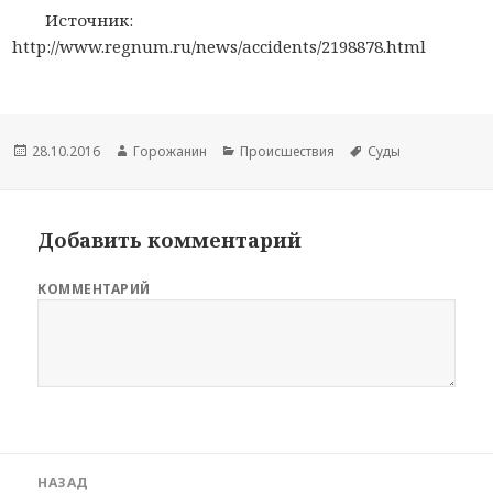
Источник:
http://www.regnum.ru/news/accidents/2198878.html
Новость
28.10.2016
Автор
Горожанин
Раздел
Происшествия
Тема
Суды
опубликована
новости
новостей
новости
Добавить комментарий
КОММЕНТАРИЙ
Навигация
НАЗАД