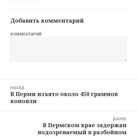
Добавить комментарий
КОММЕНТАРИЙ
Навигация
НАЗАД
по
В Перми изъято около 450 граммов
Предыдущая
записям
конопли
новость:
ДАЛЕЕ
В Пермском крае задержан
Следующая
подозреваемый в разбойном
новость: