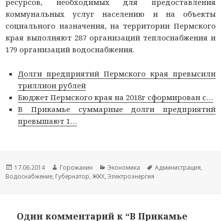
ресурсов, необходимых для предоставления
коммунальных услуг населению и на объекты
социального назначения, на территории Пермского
края выполняют 287 организаций теплоснабжения и
179 организаций водоснабжения.
Долги предприятий Пермского края превысили
триллион рублей
Бюджет Пермского края на 2018г сформирован с…
В Прикамье суммарные долги предприятий
превышают 1…
Опубликовано
17.06.2014
Автор
Горожанин
Рубрики
Экономика
Метки
Администрация
,
Водоснабжение
,
Губернатор
,
ЖКХ
,
Электроэнергия
Один комментарий к “В Прикамье