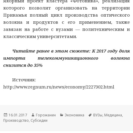
Якорный проект кластера «Фотоника», реализация
которого позволит организовать на территории
Прикамья полный цикл производства оптического
волокна и продуктов с его применением, также
завязан на работе с вузами — политехническим и
классическим университетами.
Читайте ранее в этом сюжете: К 2017 году доля
импорта телекоммуникационного волокна
снизится до 35%
Источник:
http://www.regnum.ru/news/economy/2227302.html
Новость
16.01.2017
Автор
Горожанин
Раздел
Экономика
Тема
ВУЗы
,
Медицина
,
Производство
опубликована
,
Субсидии
новости
новостей
новости