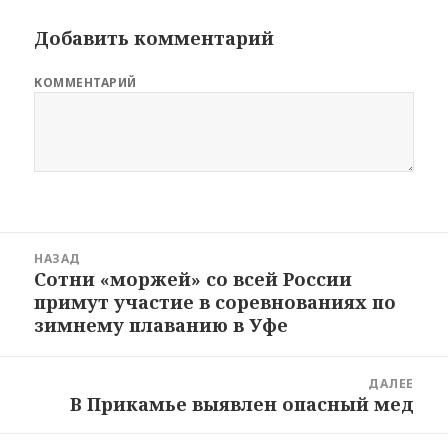
Добавить комментарий
КОММЕНТАРИЙ
Навигация
НАЗАД
по
Сотни «моржей» со всей России
Предыдущая
новостям
примут участие в соревнованиях по
запись:
зимнему плаванию в Уфе
ДАЛЕЕ
В Прикамье выявлен опасный мед
Следующая
запись: