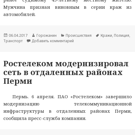
Мужчина признан виновным в серии краж из
автомобилей.
Новость
06.04.2017
Автор
Горожанин
Раздел
Происшествия
Тема
Кражи
,
Полиция
,
Транспорт
опубликована
Добавить комментарий
новости
новостей
к записи За серию краж из автом
новости
Ростелеком модернизировал
сеть в отдаленных районах
Перми
Пермь. 6 апреля. ПАО «Ростелеком» завершило
модернизацию телекоммуникационной
инфраструктуры в отдаленных районах Перми,
сообщила пресс-служба компании.