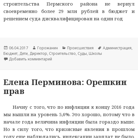
строительства Пермского района не вернул
своевременно более 29 млн рублей в бюджет и
решением суда дисквалифицирован на один год
Новость
06.04.2017
Автор
Горожанин
Раздел
Происшествия
Тема
Администрация
,
Бюджет
опубликована
,
Дети
,
Директор
новости
,
Строительство
новостей
,
Суды
,
Школы
новости
Добавить комментарий
к записи В Прикамье директор УКС диксквал
Елена Перминова: Орешкин
прав
Начну с того, что по инфляции к концу 2016 года
мы вышли на уровень 5,6%. Это хорошо, потому что в
начале года величина инфляции была гораздо выше.
Но в силу того, что кризисные явления в прошлом
году еще наблюдались, индексации зарплат не было.