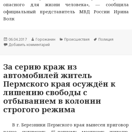
опасного для жизни человека», — сообщила
официальный представитель МВД России Ирина
Волк
Новость
06.04.2017
Автор
Горожанин
Раздел
Происшествия
Тема
Полиция
опубликована
Добавить комментарий
новости
к записи В сопровождении сотрудников НЦБ 
новостей
новости
За серию краж из
автомобилей житель
Пермского края осуждён к
лишению свободы с
отбыванием в колонии
строгого режима
В г. Березники Пермского края вынесен приговор
ранее судимому 45-летнему местному жителю.