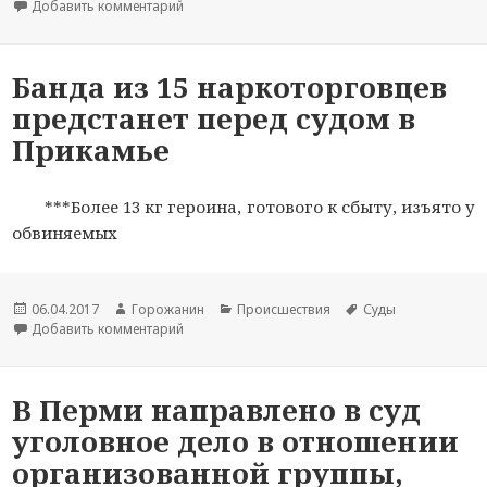
опубликована
Добавить комментарий
новости
к записи Курентзис останется худруком Перм
новостей
новости
Банда из 15 наркоторговцев
предстанет перед судом в
Прикамье
***Более 13 кг героина, готового к сбыту, изъято у
обвиняемых
Новость
06.04.2017
Автор
Горожанин
Раздел
Происшествия
Тема
Суды
опубликована
Добавить комментарий
новости
к записи Банда из 15 наркоторговцев предста
новостей
новости
В Перми направлено в суд
уголовное дело в отношении
организованной группы,