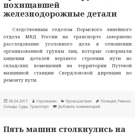
похищавшей
железнодорожные детали
Следственным отделом Пермского линейного
отдела МВД России на транспорте завершено
расследование уголовного дела в отношении
организованной группы лиц, которые совершали
хищения деталей верхнего строения пути из
складских помещений на территории Путевой
машинной станции Свердловской дирекции по
ремонту пути.
Новость
06.04.2017
Автор
Горожанин
Раздел
Происшествия
Тема
Полиция
,
Ремонт
,
Склады
опубликована
,
Суды
,
Транспорт
новости
Добавить комментарий
новостей
к записи В Перми 
новости
Пять машин столкнулись на