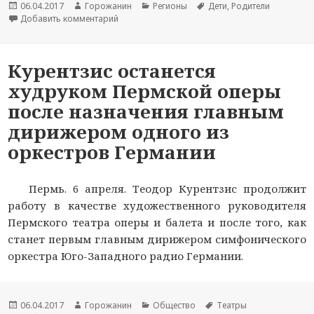
Новость
06.04.2017
Автор
Горожанин
Раздел
Регионы
Тема
Дети
,
Родители
опубликована
Добавить комментарий
новости
к записи В Перми тайно от родителей-сатанис
новостей
новости
Курентзис останется
худруком Пермской оперы
после назначения главным
дирижером одного из
оркестров Германии
Пермь. 6 апреля. Теодор Курентзис продолжит
работу в качестве художественного руководителя
Пермского театра оперы и балета и после того, как
станет первым главным дирижером симфонического
оркестра Юго-Западного радио Германии.
Новость
06.04.2017
Автор
Горожанин
Раздел
Общество
Тема
Театры