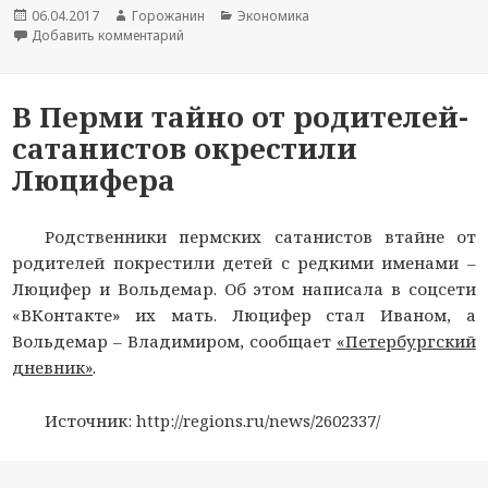
Новость
06.04.2017
Автор
Горожанин
Раздел
Экономика
опубликована
Добавить комментарий
новости
к записи Ростелеком модернизировал сеть в 
новостей
В Перми тайно от родителей-
сатанистов окрестили
Люцифера
Родственники пермских сатанистов втайне от
родителей покрестили детей с редкими именами –
Люцифер и Вольдемар. Об этом написала в соцсети
«ВКонтакте» их мать. Люцифер стал Иваном, а
Вольдемар – Владимиром, сообщает
«Петербургский
дневник»
.
Источник: http://regions.ru/news/2602337/