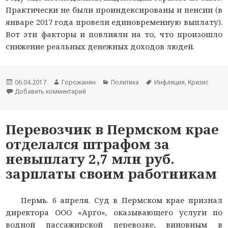
Практически не были проиндексированы и пенсии (в
январе 2017 года провели единовременную выплату).
Вот эти факторы и повлияли на то, что произошло
снижение реальных денежных доходов людей.
Новость
06.04.2017
Автор
Горожанин
Раздел
Политика
Тема
Инфляция
,
Кризис
опубликована
Добавить комментарий
новости
к записи Елена Перминова: Орешкин прав
новостей
новости
Перевозчик в Пермском крае
отделался штрафом за
невыплату 2,7 млн руб.
зарплаты своим работникам
Пермь. 6 апреля. Суд в Пермском крае признал
директора ООО «Арго», оказывающего услуги по
водной пассажирской перевозке, виновным в