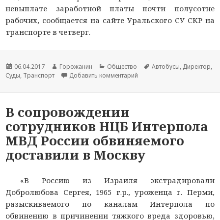
невыплате заработной платы почти полусотне
рабочих, сообщается на сайте Уральского СУ СКР на
транспорте в четверг.
Новость
06.04.2017
Автор
Горожанин
Раздел
Общество
Тема
Автобусы
,
Директор
,
Суды
опубликована
,
Транспорт
новости
Добавить комментарий
новостей
к записи Перевозчик в Пер
новости
В сопровождении
сотрудников НЦБ Интерпола
МВД России обвиняемого
доставили в Москву
«В Россию из Израиля экстрадировали
Добролюбова Сергея, 1965 г.р., уроженца г. Перми,
разыскиваемого по каналам Интерпола по
обвинению в причинении тяжкого вреда здоровью,