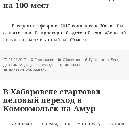
на 100 мест
В середине февраля 2017 года в селе Юсьва был
открыт новый просторный детский сад «Золотой
петушок», рассчитанный на 100 мест.
Новость
26.02.2017
Автор
Горожанин
Раздел
Общество
Тема
Губернатор
,
Дети
,
Детсады
опубликована
,
Медицина
новости
,
Президент
,
Строительство
новостей
новости
Добавить комментарий
к записи В селе Юсьва Пермского края открыт 
В Хабаровске стартовал
ледовый переход в
Комсомольск-на-Амур
Ледовый переход по маршруту воинов-