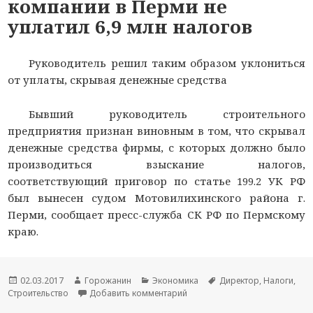
компании в Перми не
уплатил 6,9 млн налогов
Руководитель решил таким образом уклониться
от уплаты, скрывая денежные средства
Бывший руководитель строительного
предприятия признан виновным в том, что скрывал
денежные средства фирмы, с которых должно было
производиться взыскание налогов,
соответствующий приговор по статье 199.2 УК РФ
был вынесен судом Мотовилихинского района г.
Перми, сообщает пресс-служба СК РФ по Пермскому
краю.
Новость
02.03.2017
Автор
Горожанин
Раздел
Экономика
Тема
Директор
,
Налоги
,
Строительство
опубликована
новости
Добавить комментарий
новостей
к записи Директор строительн
новости