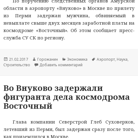
По поручению следственных органов Амурской
области в аэропорту «Внуково» в Москве по прилету
из Перми задержан мужчина, обвиняемый в
невыплате свыше двух месяцев заработной платы на
космодроме «Восточный». Об этом сообщает пресс-
служба СУ СК по региону.
Новость
21.02.2017
Автор
Горожанин
Раздел
Экономика
Тема
Аэропорт
,
Наука
,
Строительство
опубликована
новости
Добавить комментарий
новостей
к записи Подозреваемый в не
новости
Во Внуково задержали
фигуранта дела космодрома
Восточный
Г
лава компании Северстрой Глеб Суховерков,
летевший из Перми, был задержан сразу после того,
как приземлился в Москве.