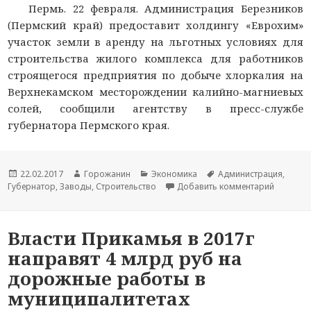
Пермь. 22 февраля. Администрация Березников
(Пермский край) предоставит холдингу «Еврохим»
участок земли в аренду на льготных условиях для
строительства жилого комплекса для работников
строящегося предприятия по добыче хлоркалия на
Верхнекамском месторождении калийно-магниевых
солей, сообщили агентству в пресс-службе
губернатора Пермского края.
Новость
22.02.2017
Автор
Горожанин
Раздел
Экономика
Тема
Администрация
,
Губернатор
опубликована
,
Заводы
новости
,
Строительство
новостей
Добавить комментарий
новости
к записи
Власти Прикамья в 2017г
направят 4 млрд руб на
дорожные работы в
муниципалитетах