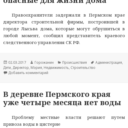
Правоохранители задержали в Пермском крае
директора строительной фирмы, построившей в
городе Лысьва дома, которые могут обрушиться в
любой момент, сообщил представитель краевого
следственного управления СК РФ.
Новость
02.03.2017
Автор
Горожанин
Раздел
Происшествия
Тема
Администрация
,
Дети
опубликована
,
Директор
,
Мэрия
новости
,
Недвижимость
новостей
,
Строительство
новости
Добавить комментарий
к записи В Пермском крае задержали главу ф
В деревне Пермского края
уже четыре месяца нет воды
Проблему местные власти решают путем
привоза воды в цистерне