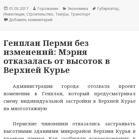
Новость
01.03.2017
Автор
Горожанин
Раздел
Экономика
Тема
Губернатор
,
Инвестиции
опубликована
,
Строительство
новости
,
Театры
новостей
,
Транспорт
новости
Добавить комментарий
к записи Поморье и Прикамье подписали согла
Генплан Перми без
изменений: Мэрия
отказалась от высоток в
Верхней Курье
Администрация города отозвала проект
изменения в Генплан, который предусматривал
смену индивидуальной застройки в Верхней Курье
на многоэтажную
Пермские чиновники отказались застраивать
высотными зданиями микрорайон Верхняя Курья в
краевом центре. Как сообщили корреспонденту
в