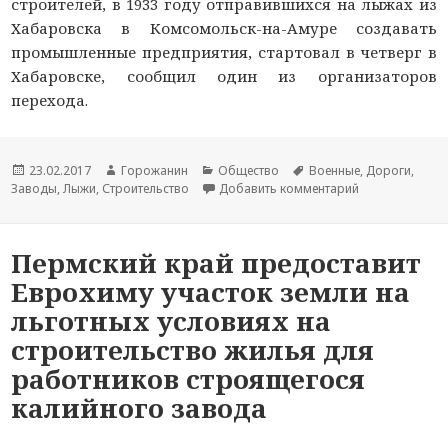
строителей, в 1933 году отправившихся на лыжах из
Хабаровска в Комсомольск-на-Амуре создавать
промышленные предприятия, стартовал в четверг в
Хабаровске, сообщил один из организаторов
перехода.
Новость
23.02.2017
Автор
Горожанин
Раздел
Общество
Тема
Военные
,
Дороги
,
Заводы
опубликована
,
Лыжи
,
Строительство
новости
новостей
Добавить комментарий
новости
к записи В Ха
Пермский край предоставит
Еврохиму участок земли на
льготных условиях на
строительство жилья для
работников строящегося
калийного завода