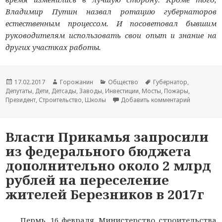
Владимир Путин назвал ротацию губернаторов
естественным процессом. И посоветовал бывшим
руководителям использовать свои опыт и знание на
других участках работы.
Новость
17.02.2017
Автор
Горожанин
Раздел
Общество
Тема
Губернатор
,
Депутаты
опубликована
,
Дети
,
Детсады
новости
,
Заводы
,
Инвестиции
новостей
,
Мосты
новости
,
Пожары
,
Президент
,
Строительство
,
Школы
Добавить комментарий
к записи 
Власти Прикамья запросили
из федерального бюджета
дополнительно около 2 млрд
рублей на переселение
жителей Березников в 2017г
Пермь. 16 февраля. Министерство строительства