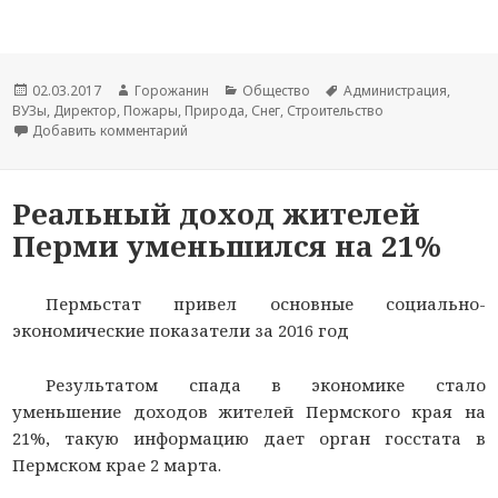
Новость
02.03.2017
Автор
Горожанин
Раздел
Общество
Тема
Администрация
,
ВУЗы
опубликована
,
Директор
,
Пожары
новости
,
Природа
новостей
,
Снег
,
Строительство
новости
Добавить комментарий
к записи В деревне Пермского края уже четыре
Реальный доход жителей
Перми уменьшился на 21%
Пермьстат привел основные социально-
экономические показатели за 2016 год
Результатом спада в экономике стало
уменьшение доходов жителей Пермского края на
21%, такую информацию дает орган госстата в
Пермском крае 2 марта.