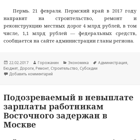
Пермь. 21 февраля. Пермский край в 2017 году
направит на строительство, ремонт и
реконструкцию местных дорог 4 млрд рублей, в том
числе, 1,1 млрд рублей — федеральных средств,
сообщается на сайте администрации главы региона.
Новость
22.02.2017
Автор
Горожанин
Раздел
Экономика
Тема
Администрация
,
Бюджет
опубликована
,
Дороги
,
Ремонт
новости
,
Строительство
новостей
,
Субсидии
новости
Добавить комментарий
к записи Власти Прикамья в 2017г направят 4
Подозреваемый в невыплате
зарплаты работникам
Восточного задержан в
Москве