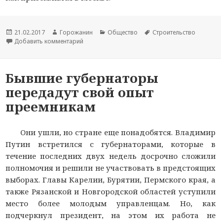
Новость
21.02.2017
Автор
Горожанин
Раздел
Общество
Тема
Строительство
опубликована
Добавить комментарий
новости
к записи Во Внуково задержали фигуранта д
новостей
новости
Бывшие губернаторы
передадут свой опыт
преемникам
Они ушли, но стране еще понадобятся. Владимир
Путин встретился с губернаторами, которые в
течение последних двух недель досрочно сложили
полномочия и решили не участвовать в предстоящих
выборах. Главы Карелии, Бурятии, Пермского края, а
также Рязанской и Новгородской областей уступили
место более молодым управленцам. Но, как
подчеркнул президент, на этом их работа не