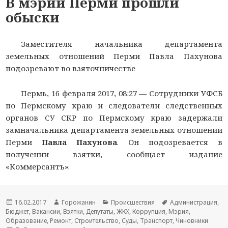
В мэрии Перми прошли
обыски
Заместителя начальника департамента
земельных отношений Перми Павла Пахунова
подозревают во взяточничестве
Пермь, 16 февраля 2017, 08:27 —
Сотрудники УФСБ
по Пермскому краю и следователи следственных
органов СУ СКР по Пермскому краю задержали
замначальника департамента земельных отношений
Перми
Павла Пахунова
. Он подозревается в
получении взятки, сообщает издание
«Коммерсантъ».
Новость
16.02.2017
Автор
Горожанин
Раздел
Происшествия
Тема
Администрация
,
Бюджет
опубликована
,
Вакансии
,
новости
Взятки
,
Депутаты
новостей
,
ЖКХ
,
Коррупция
,
Мэрия
новости
,
Образование
,
Ремонт
,
Строительство
,
Суды
,
Транспорт
,
Чиновники