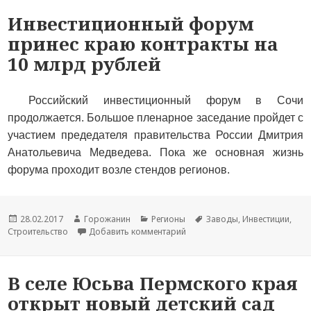
Инвестиционный форум
принес краю контракты на
10 млрд рублей
Российский инвестиционный форум в Сочи
продолжается. Большое пленарное заседание пройдет с
участием предедателя правительства России Дмитрия
Анатольевича Медведева. Пока же основная жизнь
форума проходит возле стендов регионов.
Новость
28.02.2017
Автор
Горожанин
Раздел
Регионы
Тема
Заводы
,
Инвестиции
,
Строительство
опубликована
новости
Добавить комментарий
новостей
к записи Инвестиционный фор
новости
В селе Юсьва Пермского края
открыт новый детский сад