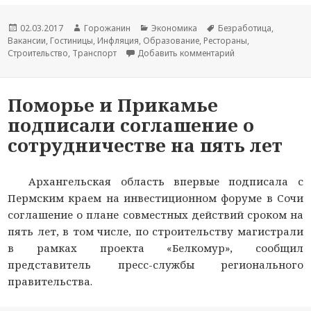
Новость
02.03.2017
Автор
Горожанин
Раздел
Экономика
Тема
Безработица
,
Вакансии
опубликована
,
Гостиницы
новости
,
Инфляция
,
Образование
новостей
,
Рестораны
новости
,
Строительство
,
Транспорт
Добавить комментарий
к записи Реальны
Поморье и Прикамье
подписали соглашение о
сотрудничестве на пять лет
Архангельская область впервые подписала с
Пермским краем на инвестиционном форуме в Сочи
соглашение о плане совместных действий сроком на
пять лет, в том числе, по строительству магистрали
в рамках проекта «Белкомур», сообщил
представитель пресс-службы регионального
правительства.