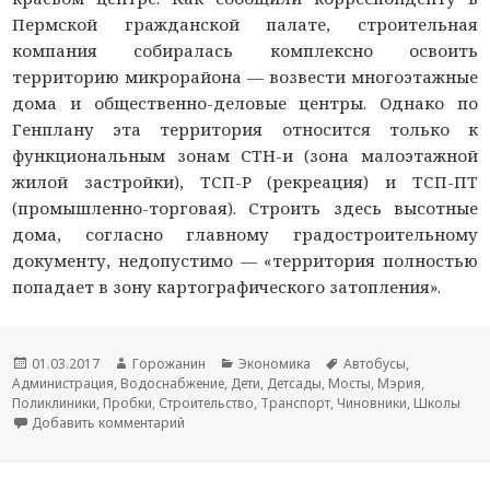
Пермской гражданской палате, строительная
компания
собиралась комплексно освоить
территорию микрорайона — возвести многоэтажные
дома и общественно-деловые центры. Однако по
Генплану эта территория относится только к
функциональным зонам СТН-и (зона малоэтажной
жилой застройки), ТСП-Р (рекреация) и ТСП-ПТ
(промышленно-торговая). Строить здесь высотные
дома, согласно главному градостроительному
документу, недопустимо — «территория полностью
попадает в зону картографического затопления».
Новость
01.03.2017
Автор
Горожанин
Раздел
Экономика
Тема
Автобусы
,
Администрация
опубликована
,
Водоснабжение
новости
,
Дети
новостей
,
Детсады
,
Мосты
новости
,
Мэрия
,
Поликлиники
,
Пробки
,
Строительство
,
Транспорт
,
Чиновники
,
Школы
Добавить комментарий
к записи Генплан Перми без изменений: Мэрия 