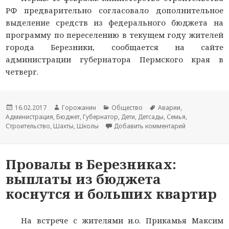
РФ предварительно согласовало дополнительное
выделение средств из федерального бюджета на
программу по переселению в текущем году жителей
города Березники, сообщается на сайте
администрации губернатора Пермского края в
четверг.
Новость
16.02.2017
Автор
Горожанин
Раздел
Общество
Тема
Аварии
,
Администрация
опубликована
,
Бюджет
новости
,
Губернатор
новостей
,
Дети
,
Детсады
новости
,
Семья
,
Строительство
,
Шахты
,
Школы
Добавить комментарий
к записи Влас
Провалы в Березниках:
выплаты из бюджета
коснутся и больших квартир
На встрече с жителями и.о. Прикамья Максим