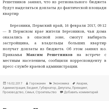
Решетников заявил, что из регионального бюджета
будут выделяться доплаты до фактической площади
квартир
Березники, Пермский край, 16 февраля 2017, 09:12
—
В Пермском крае жители Березников, чьи дома
оказались в опасной зоне, смогут выбирать
застройщика, а владельцы больших квартир
получат доплаты из бюджета. Об этом заявил и.о.
Прикамья
Максим Решетников
на встрече с
местным населением, сообщили корреспонденту
в
пресс-службе краевой администрации.
Новость
16.02.2017
Автор
Горожанин
Раздел
Экономика
Тема
Аварии
,
Администрация
опубликована
,
Бюджет
новости
,
Губернатор
новостей
,
Депутаты
,
Президент
новости
,
Производство
,
Семья
,
Строительство
Добавить комментарий
к запи