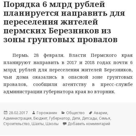
Порядка 6 млрд рублей
планируется направить для
переселения жителей
пермских Березников из
зоны грунтовых провалов
Пермь. 28 февраля. Власти Пермского края
планируют направить в 2017 и 2018 годах почти 6
млрд рублей для переселения жителей Березников,
чьи дома оказались в опасной зоне грунтовых
провалов, сообщили агентству в пресс-службе
администрации губернатора края во вторник.
Новость
28.02.2017
Автор
Горожанин
Раздел
Общество
Тема
Аварии
,
Администрация
опубликована
,
Бюджет
новости
,
Губернатор
новостей
,
Дети
,
Детсады
новости
,
Семья
,
Строительство
,
Шахты
,
Школы
Добавить комментарий
к записи Поря