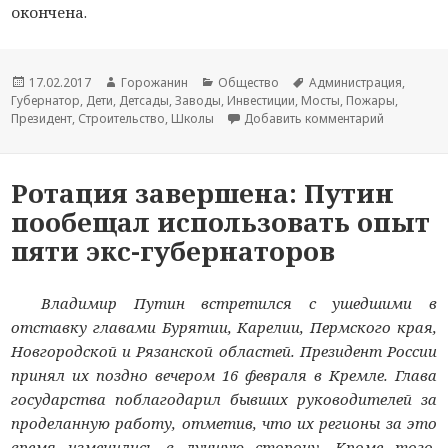
окончена.
Новость
17.02.2017
Автор
Горожанин
Раздел
Общество
Тема
Администрация
,
Губернатор
опубликована
,
Дети
,
Детсады
новости
,
Заводы
новостей
,
Инвестиции
,
Мосты
новости
,
Пожары
,
Президент
,
Строительство
,
Школы
Добавить комментарий
к записи 
Ротация завершена: Путин
пообещал использовать опыт
пяти экс-губернаторов
Владимир Путин встретился с ушедшими в
отставку главами Бурятии, Карелии, Пермского края,
Новгородской и Рязанской областей. Президент России
принял их поздно вечером 16 февраля в Кремле. Глава
государства поблагодарил бывших руководителей за
проделанную работу, отметив, что их регионы за это
время изменились в лучшую сторону. Кроме того,