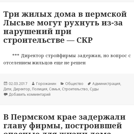
Три жилых дома в пермской
Лысьве могут рухнуть из-за
нарушений при
строительстве — СКР
*** Директор стройфирмы задержан, но вопрос с
отселением жильцов еще не решен
Новость
02.03.2017
Автор
Горожанин
Раздел
Общество
Тема
Администрация
,
Дети
опубликована
,
Директор
,
Полиция
новости
,
Семья
,
Строительство
новостей
,
Суды
новости
Добавить комментарий
к записи Три жилых дома в пермской Лысьве м
В Пермском крае задержали
главу фирмы, построившей
опасные для жизни дома