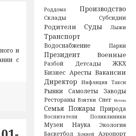
Производство
Роддома
Склады
Субсидии
Суды
Родители
Лыжи
Транспорт
Водоснабжение
Парки
ного и
Президент
Военные
ании с
ЖКХ
Детсады
Разбой
Вакансии
Бизнес
Аресты
Директор
Инфляция
Такси
Рынки
Заводы
Самолеты
Рестораны
Снег
Взятки
руб
Метель
Семья
Пожары
Природа
Воспитатели
Поликлиники
Наука
Музеи
Экология
01-
Аэропорт
Баскетбол
Хоккей