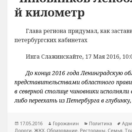
й километр
Глава региона придумал, как застав
петербургских кабинетах
Инга Слажинскайте, 17 Мая 2016, 10:
До конца 2016 года Ленинградскую о
представительствами областного прави
в северной столице чиновники исполняли
либо переехать из Петербурга в глубинку
Новость
17.05.2016
Автор
Горожанин
Раздел
Политика
Тем
Адм
Дороги
опубликована
,
ЖКХ
,
Образование
новости
,
Рестораны
новостей
,
Семья
нов
,
Тр