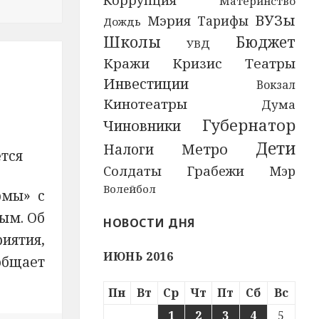
Коррупция
Материнство
ВУЗы
Мэрия
Тарифы
Дождь
Школы
Бюджет
УВД
Кражи
Кризис
Театры
Инвестиции
Вокзал
Кинотеатры
Дума
Губернатор
Чиновники
Дети
Метро
Налоги
ется
Грабежи
Солдаты
Мэр
Волейбол
рмы» с
ым. Об
НОВОСТИ ДНЯ
риятия,
ИЮНЬ 2016
бщает
Пн
Вт
Ср
Чт
Пт
Сб
Вс
1
2
3
4
5