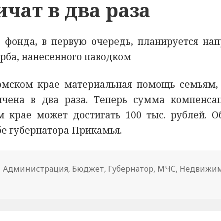
чат в два раза
 фонда, в первую очередь, планируется нап
рба, нанесенного паводком
рмском крае материальная помощь семьям,
ичена в два раза. Теперь сумма компенса
 крае может достигать 100 тыс. рублей. О
бе губернатора Прикамья.
Тема
Администрация
,
Бюджет
,
Губернатор
,
МЧС
,
Недвижим
и В Прикамье выплаты за пострадавшие от паводка дома
новости