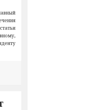
лавный
ечения
статьи
вному,
нденту
,
щение сиротских денег
т