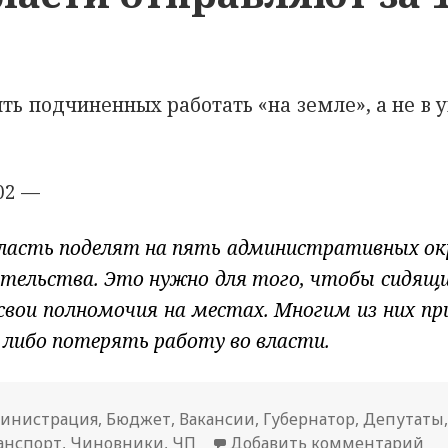
ить подчиненных работать «на земле», а не в
02 —
бласть поделят на пять административных окр
тельства. Это нужно для того, чтобы сидящи
 свои полномочия на местах. Многим из них п
, либо потерять работу во власти.
а
инистрация
,
Бюджет
,
Вакансии
,
Губернатор
,
Депутаты
ости
анспорт
,
Чиновники
,
ЧП
Добавить комментарий
к 