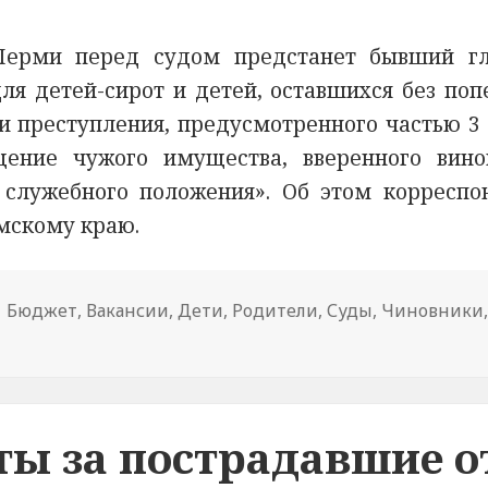
Перми перед судом предстанет бывший г
ля детей-сирот и детей, оставшихся без поп
и преступления, предусмотренного частью 3 
ение чужого имущества, вверенного вино
служебного положения». Об этом корреспо
мскому краю.
Тема
Бюджет
,
Вакансии
,
Дети
,
Родители
,
Суды
,
Чиновники
ерми бухгалтер детдома предстанет перед судом за хи
новости
ы за пострадавшие о