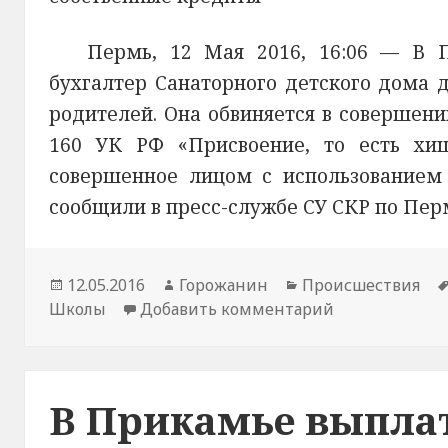
Пермь, 12 Мая 2016, 16:06 —
В 
бухгалтер Санаторного детского дома д
родителей. Она обвиняется в совершени
160 УК РФ «Присвоение, то есть хищ
совершенное лицом с использованием 
сообщили в пресс-службе СУ СКР по Пер
Новость
12.05.2016
Автор
Горожанин
Раздел
Происшествия
Школы
опубликована
Добавить комментарий
новости
новостей
к записи В П
В Прикамье выплат