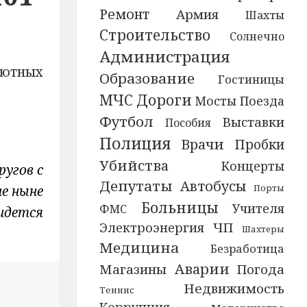
Ремонт
Армия
Шахты
Строительство
Солнечно
Администрация
 уютных
Образование
Гостиницы
МЧС
Дороги
Мосты
Поезда
Футбол
Выставки
Пособия
Полиция
Врачи
Пробки
Убийства
Концерты
угов с
Депутаты
Автобусы
Порты
е ныне
Больницы
Учителя
ФМС
ридется
ЧП
Электроэнергия
Шахтеры
Медицина
Безработица
Аварии
Магазины
Погода
Недвижимость
,
Теннис
записи Чиновников Ленобласти отправляют за 101-й ки