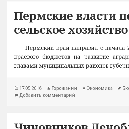
Пермские власти по
сельское хозяйство
Пермский край направил с начала 2
краевого бюджетов на развитие агра
главами муниципальных районов губерна
Новость
17.05.2016
Автор
Горожанин
Раздел
Экономика
Те
Бю
опубликована
Добавить комментарий
новости
к записи Пермские влас
новостей
но
Чиновников Ленобл