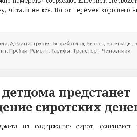
жно помереть» сотрясают интернет. Первоист
у, читали не все. Но от перемен хорошего н
а
рии
,
Администрация
,
Безработица
,
Бизнес
,
Больницы
,
ент
ости
,
Пробки
,
Ремонт
,
Тарифы
,
Транспорт
,
Чиновники
корой помощи» новая реформа?
 детдома предстанет
щение сиротских дене
джета на содержание сирот, финансист 