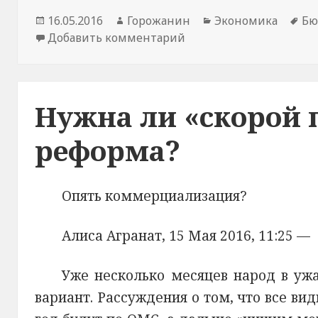
Новость
16.05.2016
Автор
Горожанин
Раздел
Экономика
Те
Бю
опубликована
Добавить комментарий
новости
к записи В Перми пыт
новостей
но
Нужна ли «скорой
реформа?
Опять коммерциализация?
Алиса Агранат, 15 Мая 2016, 11:25 —
Уже несколько месяцев народ в ужа
вариант. Рассуждения о том, что все ви