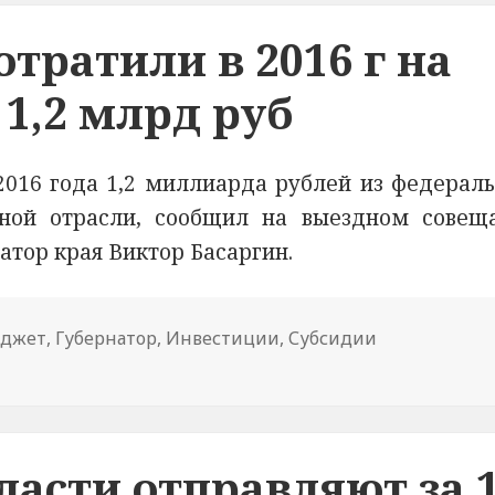
тратили в 2016 г на
 1,2 млрд руб
016 года 1,2 миллиарда рублей из федераль
рной отрасли, сообщил на выездном совещ
тор края Виктор Басаргин.
ма
джет
,
Губернатор
,
Инвестиции
,
Субсидии
ти потратили в 2016 г на сельское хозяйство 1,2 млрд 
вости
асти отправляют за 1