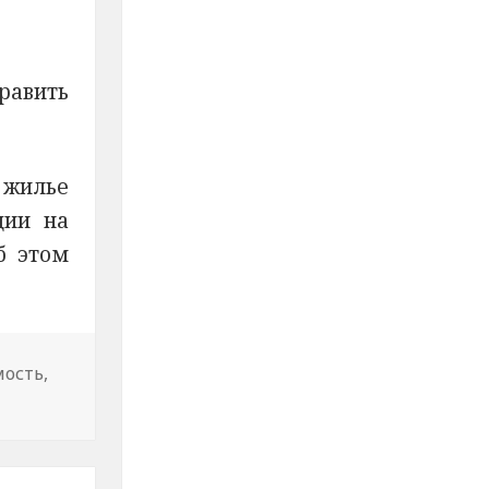
равить
 жилье
ции на
б этом
ость
,
 увеличат в два раза