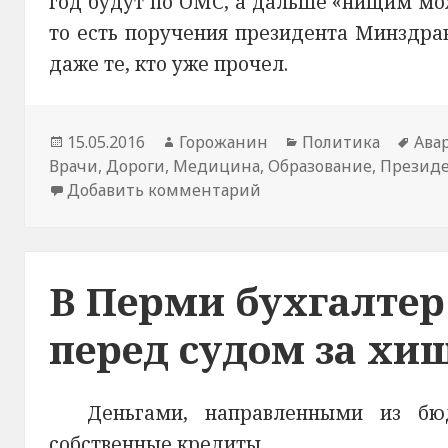
год будут по ОМС, а дальше «нищим мо
то есть поручения президента Минздрав
даже те, кто уже прочел.
Новость
15.05.2016
Автор
Горожанин
Раздел
Политика
Тем
Ава
Врачи
опубликована
,
Дороги
,
Медицина
новости
,
Образование
новостей
,
Презид
нов
Добавить комментарий
к записи Нужна ли «с
В Перми бухгалтер
перед судом за хи
Деньгами, направленными из бю
собственные кредиты