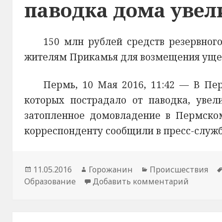
паводка дома увели
150 млн рублей средств резервного
жителям Прикамья для возмещения уще
Пермь, 10 Мая 2016, 11:42 —
В Пе
которых пострадало от паводка, увел
затопленное домовладение в Пермском
корреспонденту
сообщили в пресс-служ
Новость
11.05.2016
Автор
Горожанин
Раздел
Происшествия
Образование
опубликована
новости
Добавить комментарий
новостей
к запис