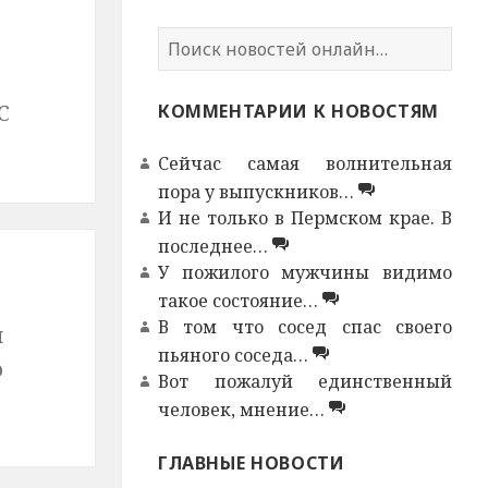
Н
а
й
С
КОММЕНТАРИИ К НОВОСТЯМ
т
и
Сейчас самая волнительная
:
пора у выпускников…
И не только в Пермском крае. В
последнее…
У пожилого мужчины видимо
такое состояние…
В том что сосед спас своего
и
пьяного соседа…
о
Вот пожалуй единственный
человек, мнение…
ГЛАВНЫЕ НОВОСТИ