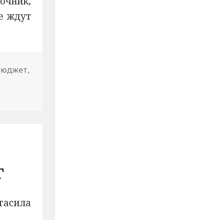
очник,
е ждут
Бюджет
,
г
гасила