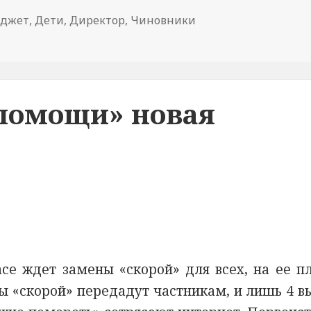
ма
джет
,
Дети
,
Директор
,
Чиновники
ались сделать вход на фестиваль «Крылья Пармы» пла
вости
 помощи» новая
се ждет замены «скорой» для всех, на ее п
ды «скорой» передадут частникам, и лишь 4 в